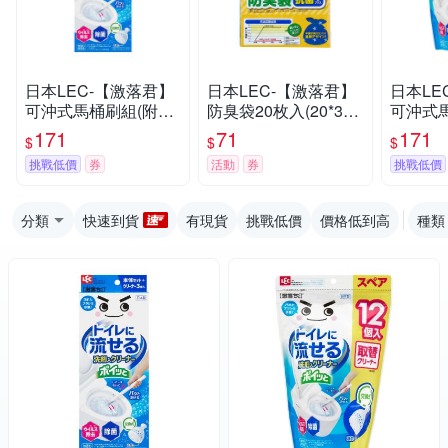
日本LEC-【激落君】
日本LEC-【激落君】
日本LE
可沖式馬桶刷組(附刷
防臭袋20枚入(20*30c
可沖式
頭3個)(日本製)
m)(垃圾袋)
包12入
171
71
171
$
$
$
挑戰低價
券
活動
券
挑戰低價
分類
快速到貨
有現貨
挑戰低價
價格低到高
種類