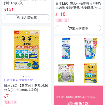
拭巾15枚2入
日本LEC-殘念生物事典入浴球V
ol.2(泡澡球/限量/洗澡玩具/交換
151
$
禮物)
118
$
加入購物車
活動
券
加入購物車
日本原裝 台灣官方直營
日本LEC-【激落君】防臭袋20
枚入(20*30cm)(垃圾袋)
71
$
8/1-8/9 婦幼玩具童裝鞋 指定品滿999折100
活動
券
滿999折100