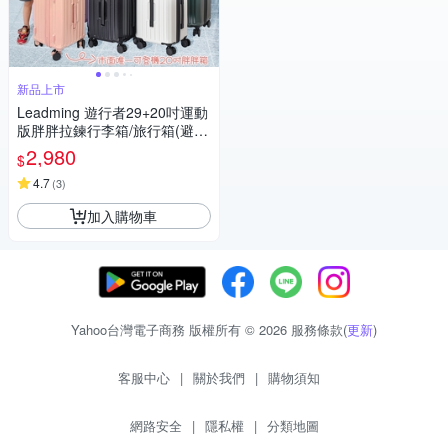
新品上市
Leadming 遊行者29+20吋運動
版胖胖拉鍊行李箱/旅行箱(避震
煞車、杯架、USB外充設計)
2,980
$
4.7
(
3
)
加入購物車
Yahoo台灣電子商務 版權所有 © 2026 服務條款(
更新
)
客服中心
|
關於我們
|
購物須知
網路安全
|
隱私權
|
分類地圖