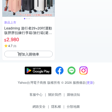
新品上市
Leadming 遊行者29+20吋運動
版胖胖拉鍊行李箱/旅行箱(避震
煞車、杯架、USB外充設計)
2,980
$
4.7
(
3
)
加入購物車
Yahoo台灣電子商務 版權所有 © 2026 服務條款(
更新
)
客服中心
|
關於我們
|
購物須知
網路安全
|
隱私權
|
分類地圖