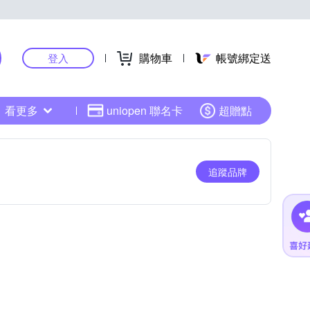
購物車
帳號綁定送
登入
看更多
uniopen 聯名卡
超贈點
追蹤品牌