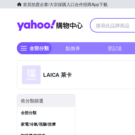
首頁
拍賣
企業/大宗採購入口
合作招商
App下載
Yahoo購物中心
全部分類
點換券
登記送
LAICA 萊卡
依分類篩選
全部分類
家電/冷氣/視聽/按摩