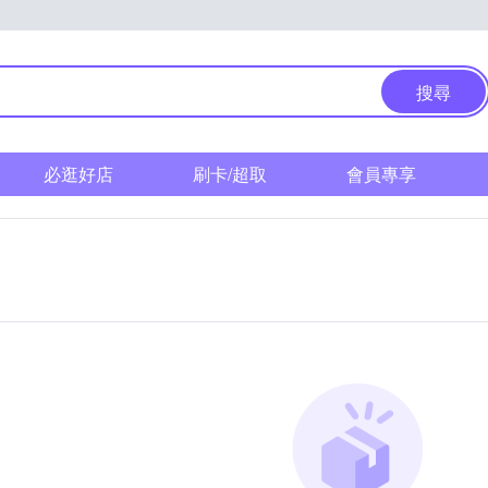
搜尋
必逛好店
刷卡/超取
會員專享