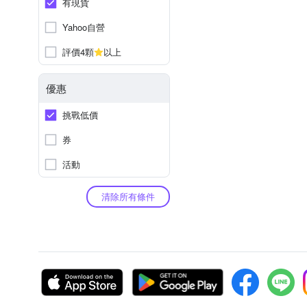
有現貨
Yahoo自營
評價4顆
以上
優惠
挑戰低價
券
活動
清除所有條件