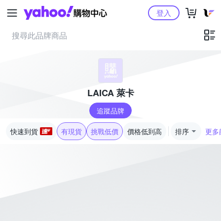
Yahoo購物中心
登入
LAICA 萊卡
追蹤品牌
快速到貨
有現貨
挑戰低價
價格低到高
排序
更多