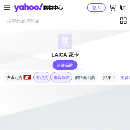
Yahoo購物中心
登入
LAICA 萊卡
追蹤品牌
快速到貨
有現貨
挑戰低價
價格低到高
排序
更多