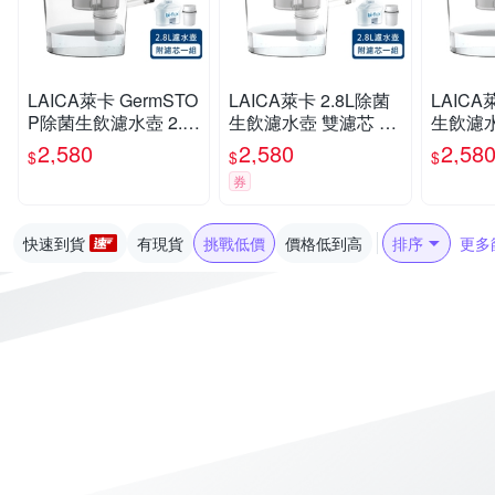
LAICA萊卡 GermSTO
LAICA萊卡 2.8L除菌
LAICA
P除菌生飲濾水壺 2.8
生飲濾水壺 雙濾芯 免
生飲濾水
L UFSAB03-黑色
煮水
濾心過
2,580
2,580
2,58
$
$
$
UFSAA
券
快速到貨
有現貨
挑戰低價
價格低到高
排序
更多