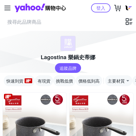
Yahoo購物中心
登入
Lagostina 樂鍋史蒂娜
追蹤品牌
快速到貨
有現貨
挑戰低價
價格低到高
主要材質