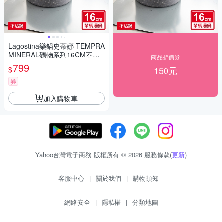
Lagostina樂鍋史蒂娜 TEMPRA
MINERAL礦物系列16CM不沾
商品折價券
湯鍋(適用電磁爐)
799
150元
$
券
加入購物車
Yahoo台灣電子商務 版權所有 © 2026 服務條款(
更新
)
客服中心
|
關於我們
|
購物須知
網路安全
|
隱私權
|
分類地圖