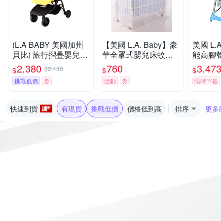
(L.A BABY 美國加州
【美國 L.A. Baby】豪
美國 L.A
貝比) 旅行摺疊嬰兒手
華全罩式嬰兒床蚊帳
能高腳
推車(黃色)
(加大加長型/高雅婚紗
款(3色
2,380
760
3,47
$2,480
$
$
$
白色)
藍色、螢
挑戰低價
券
活動
券
限時下殺
快速到貨
有現貨
挑戰低價
價格低到高
排序
更多