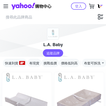
Yahoo購物中心
登入
L.A. Baby
追蹤品牌
快速到貨
有現貨
挑戰低價
價格低到高
布套可拆洗