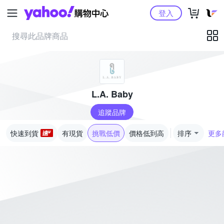
Yahoo購物中心
登入
L.A. Baby
追蹤品牌
快速到貨
有現貨
挑戰低價
價格低到高
排序
更多