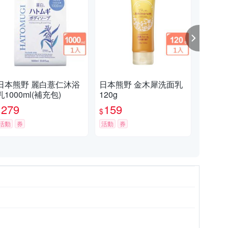
日本熊野 麗白薏仁沐浴
日本熊野 金木犀洗面乳
日本
乳1000ml(補充包)
120g
層清
【小
279
159
7
$
$
$
7
活動
券
活動
券