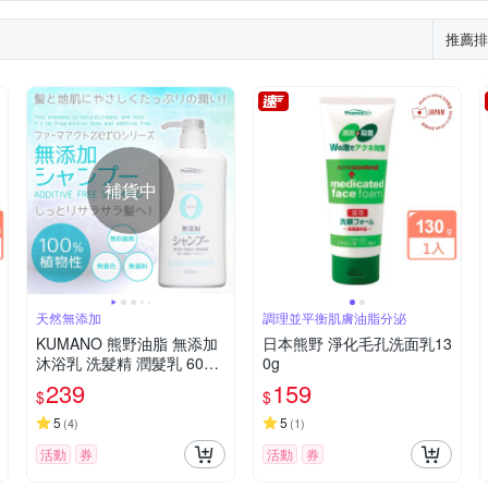
推薦排
補貨中
天然無添加
調理並平衡肌膚油脂分泌
KUMANO 熊野油脂 無添加
日本熊野 淨化毛孔洗面乳13
沐浴乳 洗髮精 潤髮乳 600m
0g
l
239
159
$
$
5
5
(
4
)
(
1
)
活動
券
活動
券