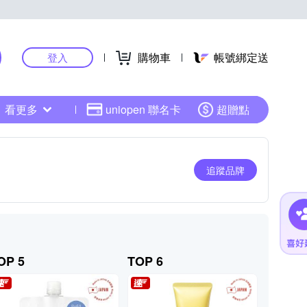
購物車
帳號綁定送
登入
看更多
uniopen 聯名卡
超贈點
追蹤品牌
OP 5
TOP 6
TOP