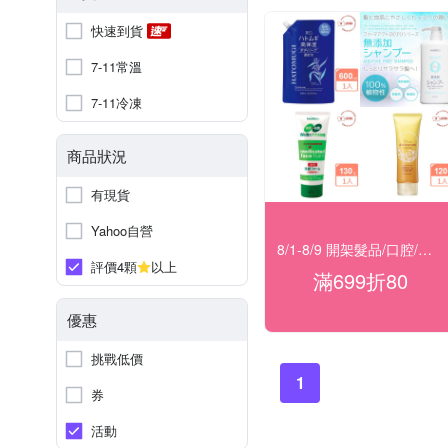
快速到貨
7-11常溫
7-11冷凍
商品狀況
有現貨
Yahoo自營
8/1-8/9 開架髮品/口腔/洗沐★滿699折80
評價4顆
以上
滿699折80
優惠
挑戰低價
1
券
活動