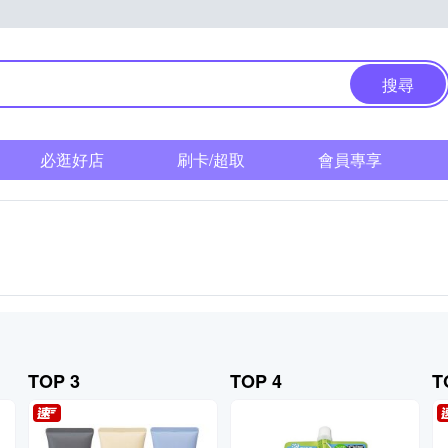
搜尋
必逛好店
刷卡/超取
會員專享
TOP 3
TOP 4
T