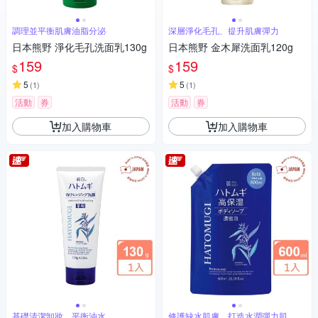
調理並平衡肌膚油脂分泌
深層淨化毛孔、提升肌膚彈力
日本熊野 淨化毛孔洗面乳130g
日本熊野 金木犀洗面乳120g
159
159
$
$
5
5
(
1
)
(
1
)
活動
券
活動
券
加入購物車
加入購物車
基礎清潔卸妝、平衡油水
修護缺水肌膚，打造水潤彈力肌