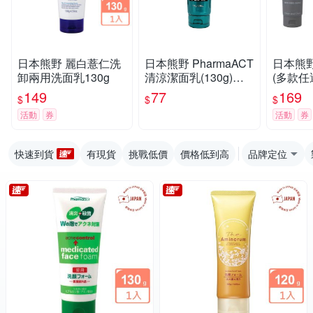
日本熊野 麗白薏仁洗
日本熊野 PharmaACT
日本熊野
卸兩用洗面乳130g
清涼潔面乳(130g)
(多款任
【小三美日】
149
77
169
$
$
$
活動
券
活動
券
快速到貨
有現貨
挑戰低價
價格低到高
品牌定位