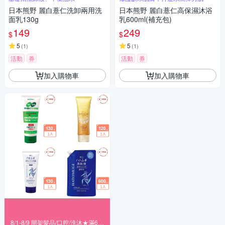
日本熊野 麗白薏仁洗卸兩用洗
日本熊野 麗白薏仁高保濕沐浴
面乳130g
乳600ml(補充包)
149
249
$
$
5
5
(
1
)
(
1
)
活動
券
活動
券
加入購物車
加入購物車
8/1-8/9 開架髮品/口腔/洗沐★滿699折80