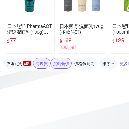
日本熊野 PharmaACT
日本熊野 洗面乳170g
日本熊
清涼潔面乳(130g)
(多款任選)
(1000
【小三美日】
三美日】
77
169
129
$
$
$
活動
券
快速到貨
有現貨
挑戰低價
價格低到高
排序
更多