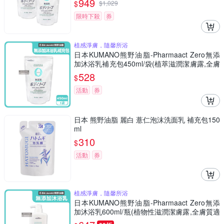
949
$
$
1,029
0香料色素防腐劑)
限時下殺
券
植感淨膚，隨馨所浴
日本KUMANO熊野油脂-Pharmaact Zero無添
加沐浴乳補充包450ml/袋(植萃滋潤潔膚露,全膚
質適用洗澡乳,綿密泡沫身體清潔露,0香料色素
528
$
防腐劑)
活動
券
日本 熊野油脂 麗白 薏仁泡沫洗面乳 補充包150
ml
310
$
活動
券
植感淨膚，隨馨所浴
日本KUMANO熊野油脂-Pharmaact Zero無添
加沐浴乳600ml/瓶(植物性滋潤潔膚露,全膚質適
用洗澡乳,綿密泡沫身體清潔凝露,不含香料色素