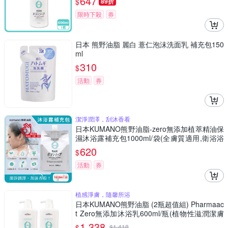
647
$
89折
防腐劑)
限時下殺
券
日本 熊野油脂 麗白 薏仁泡沫洗面乳 補充包150
ml
310
$
活動
券
潔淨潤澤，刮沐香看
日本KUMANO熊野油脂-zero無添加植萃精油保
濕沐浴露補充包1000ml/袋(全膚質適用,衛浴浴
室清潔肌膚)
620
$
活動
券
植感淨膚，隨馨所浴
日本KUMANO熊野油脂 (2瓶超值組) Pharmaac
t Zero無添加沐浴乳600ml/瓶(植物性滋潤潔膚
露,全膚質適用洗澡乳,綿密泡沫身體清潔凝露,不
1,338
$
$
1,418