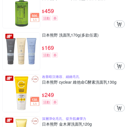
459
$
活動
券
日本熊野 洗面乳170g(多款任選)
169
$
活動
券
改善暗沉倦容、細緻毛孔
日本熊野 cyclear 維他命C酵素洗面乳130g
249
$
活動
券
深層淨化毛孔、提升肌膚彈力
日本熊野 金木犀洗面乳120g