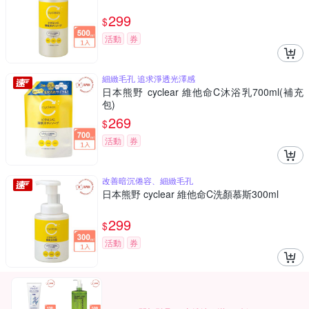
299
$
活動
券
細緻毛孔 追求淨透光澤感
日本熊野 cyclear 維他命C沐浴乳700ml(補充
包)
269
$
活動
券
改善暗沉倦容、細緻毛孔
日本熊野 cyclear 維他命C洗顏慕斯300ml
299
$
活動
券