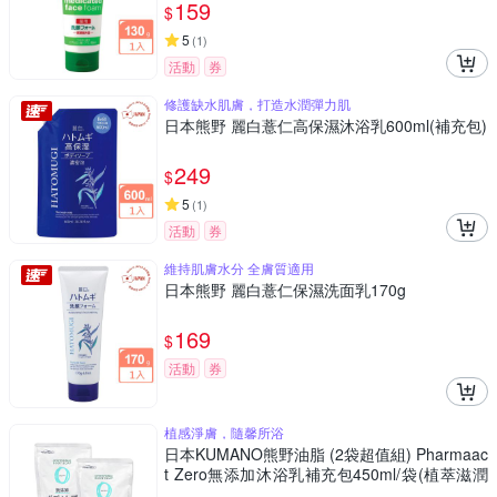
159
$
5
(
1
)
活動
券
修護缺水肌膚，打造水潤彈力肌
日本熊野 麗白薏仁高保濕沐浴乳600ml(補充包)
249
$
5
(
1
)
活動
券
維持肌膚水分 全膚質適用
日本熊野 麗白薏仁保濕洗面乳170g
169
$
活動
券
植感淨膚，隨馨所浴
日本KUMANO熊野油脂 (2袋超值組) Pharmaac
t Zero無添加沐浴乳補充包450ml/袋(植萃滋潤
潔膚露,全膚質適用洗澡乳,綿密泡沫身體清潔露,