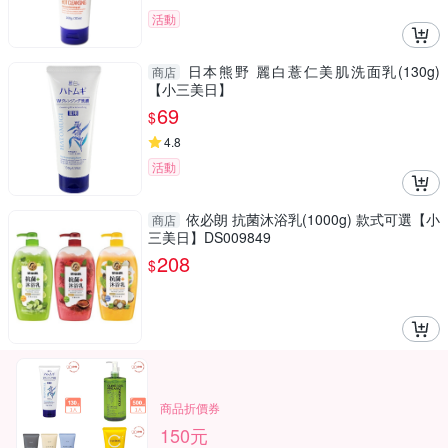
活動
日本熊野 麗白薏仁美肌洗面乳(130g)
商店
【小三美日】
69
$
4.8
活動
依必朗 抗菌沐浴乳(1000g) 款式可選【小
商店
三美日】DS009849
208
$
商品折價券
150元