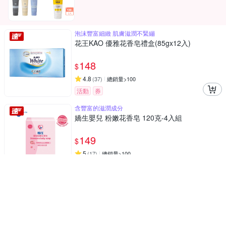
泡沫豐富細緻 肌膚滋潤不緊繃
花王KAO 優雅花香皂禮盒(85gx12入)
148
$
4.8
(
37
)
總銷量>100
活動
券
含豐富的滋潤成分
嬌生嬰兒 粉嫩花香皂 120克-4入組
149
$
5
(
17
)
總銷量>100
活動
券
添加澳洲茶樹精油
茶樹莊園 茶樹抗菌洗手慕斯500g
89
$