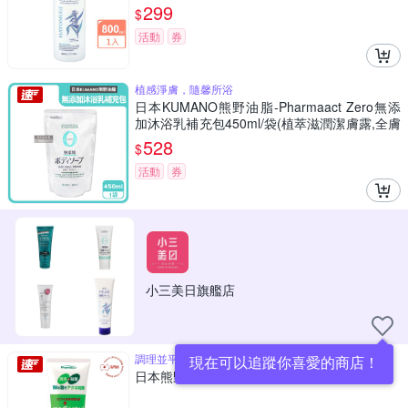
299
$
活動
券
植感淨膚，隨馨所浴
日本KUMANO熊野油脂-Pharmaact Zero無添
加沐浴乳補充包450ml/袋(植萃滋潤潔膚露,全膚
質適用洗澡乳,綿密泡沫身體清潔露,0香料色素
528
$
防腐劑)
活動
券
小三美日旗艦店
調理並平衡肌膚油脂分泌
現在可以追蹤你喜愛的商店！
日本熊野 淨化毛孔洗面乳130g