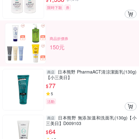
含香料色素防腐劑)
限時下殺
券
商品折價券
150元
日本熊野 PharmaACT清涼潔面乳(130g)
商店
【小三美日】
77
$
5
活動
日本熊野 無添加溫和洗面乳(130g)【小
商店
三美日】D009103
64
$