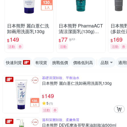
日本熊野 麗白薏仁洗
日本熊野 PharmaACT
日本熊野
卸兩用洗面乳130g
清涼潔面乳(130g)
(多款任
【小三美日】
149
77
169
$77
$
$
$
活動
券
活動
活動
券
快速到貨
有現貨
挑戰低價
價格低到高
品類
適用
基礎清潔卸妝、平衡油水
日本熊野 麗白薏仁洗卸兩用洗面乳130g
149
$
5
(
1
)
活動
券
溫和深層卸妝、柔嫩角質
日本熊野 DEVE摩洛哥堅果油卸妝油500ml