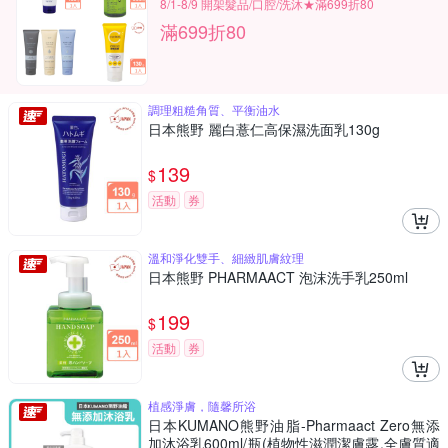
8/1-8/9 開架髮品/口腔/洗沐★滿699折80
滿699折80
調理粗糙角質、平衡油水
日本熊野 麗白薏仁高保濕洗面乳130g
139
$
活動
券
溫和淨化雙手、細緻肌膚紋理
日本熊野 PHARMAACT 泡沫洗手乳250ml
199
$
活動
券
植感淨膚，隨馨所浴
日本KUMANO熊野油脂-Pharmaact Zero無添
加沐浴乳600ml/瓶(植物性滋潤潔膚露,全膚質適