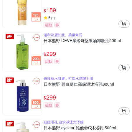
159
$
5
(
1
)
活動
券
溫和深層卸妝、柔嫩角質
日本熊野 DEVE摩洛哥堅果油卸妝油200ml
299
$
活動
券
修護缺水肌膚，打造水潤彈力肌
日本熊野 麗白薏仁高保濕沐浴乳600ml
299
$
活動
券
細緻毛孔 追求淨透光澤感
日本熊野 cyclear 維他命C沐浴乳 500ml