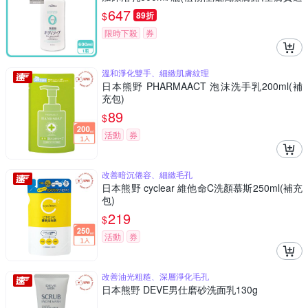
用洗澡乳,綿密泡沫身體清潔凝露,不含香料色素
647
$
89折
防腐劑)
限時下殺
券
溫和淨化雙手、細緻肌膚紋理
日本熊野 PHARMAACT 泡沫洗手乳200ml(補
充包)
89
$
活動
券
改善暗沉倦容、細緻毛孔
日本熊野 cyclear 維他命C洗顏慕斯250ml(補充
包)
219
$
活動
券
改善油光粗糙、深層淨化毛孔
日本熊野 DEVE男仕磨砂洗面乳130g