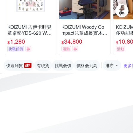
KOIZUMI 吉伊卡哇兒
KOIZUMI Woody Co
KOIZUM
童桌墊YDS-620 W89
mpact兒童成長實木書
多功能學
*D50 cm
桌組ODF-522
色可選
1,280
34,800
10,8
$
$
$
挑戰低價
券
活動
券
活動
快速到貨
有現貨
挑戰低價
價格低到高
排序
更多