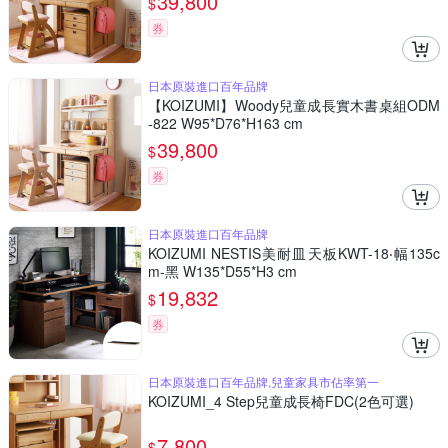
39,800
$
券
日本原裝進口百年品牌
【KOIZUMI】Woody兒童成長實木書桌組ODM
-822 W95*D76*H163 cm
39,800
$
券
日本原裝進口百年品牌
KOIZUMI NESTIS美耐皿天板KWT-18‧幅135c
m-黑 W135*D55*H3 cm
19,832
$
券
日本原裝進口百年品牌,兒童家具市佔率第一
KOIZUMI_4 Step兒童成長椅FDC(2色可選)
7,800
$