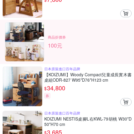
商品折價券
100元
日本原裝進口百年品牌
【KOIZUMI】Woody Compact兒童成長實木書
桌組ODR-827 W95*D76*H123 cm
34,800
$
券
日本原裝進口百年品牌
KOIZUMI NESTIS桌腳L右KWL-79胡桃 W30*D
50*H70 cm
3,685
$