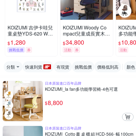
KOIZUMI 吉伊卡哇兒
KOIZUMI Woody Co
KOIZUM
童桌墊YDS-620 W89
mpact兒童成長實木書
多功能學
*D50 cm
桌組ODF-522
色可選
1,280
34,800
10,8
$
$
$
挑戰低價
券
活動
券
活動
分類
快速到貨
有現貨
挑戰低價
價格低到高
顏色
日本原裝進口百年品牌
KOIZUMI_la fan多功能學習椅-4色可選
8,800
$
日本原裝進口百年品牌
KOIZUMI_Cotto書桌櫃組HCD-566‧幅100cm