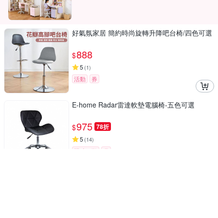
好氣氛家居 簡約時尚旋轉升降吧台椅/四色可選
888
$
5
(
1
)
活動
券
E-home Radar雷達軟墊電腦椅-五色可選
975
$
78折
5
(
14
)
限時下殺
券
一體成形，穩固耐用
【ONE HOUSE】4入_ 宜室家簡約加固靠背椅
(牛角椅/椅子/化妝椅/梳妝椅/書桌椅/餐桌椅/客
廳椅)
1,180
$