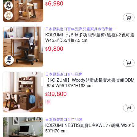
6,980
$
日本原裝進口百年品牌 兒童家具市佔率第一
KOIZUMI_HyBrid多功能學童椅(黑框)-2色可選
W45.6*D55*H87.5 cm
9,800
$
日本原裝進口百年品牌
【KOIZUMI】Woody兒童成長實木書桌組ODM
-824 W95*D76*H163 cm
39,800
$
券
日本原裝進口百年品牌
KOIZUMI NESTIS桌腳L左KWL-77胡桃 W30*D
50*H70 cm