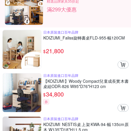
精選品牌家具35折起
滿299大優惠
日本原裝進口百年品牌
KOIZUMI_Faliss旋轉書桌FLD-955‧幅120CM
21,800
$
日本原裝進口百年品牌
【KOIZUMI】Woody Compact兒童成長實木書
桌組ODR-826 W95*D76*H123 cm
34,800
$
券
日本原裝進口百年品牌
KOIZUMI NESTIS桌上架KWA-94‧幅135cm原
木 W135*D18*H11.5 cm