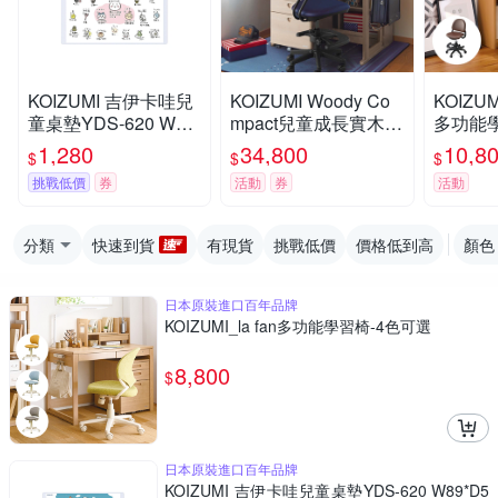
KOIZUMI 吉伊卡哇兒
KOIZUMI Woody Co
KOIZUM
童桌墊YDS-620 W89
mpact兒童成長實木書
多功能學
*D50 cm
桌組ODF-522
色可選
1,280
34,800
10,8
$
$
$
挑戰低價
券
活動
券
活動
分類
快速到貨
有現貨
挑戰低價
價格低到高
顏色
日本原裝進口百年品牌
KOIZUMI_la fan多功能學習椅-4色可選
8,800
$
日本原裝進口百年品牌
KOIZUMI 吉伊卡哇兒童桌墊YDS-620 W89*D5