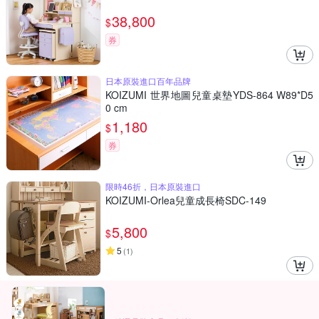
38,800
$
券
日本原裝進口百年品牌
KOIZUMI 世界地圖兒童桌墊YDS-864 W89*D5
0 cm
1,180
$
券
限時46折，日本原裝進口
KOIZUMI-Orlea兒童成長椅SDC-149
5,800
$
5
(
1
)