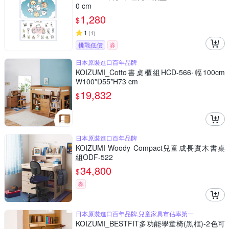
0 cm
1,280
$
1
(
1
)
挑戰低價
券
日本原裝進口百年品牌
KOIZUMI_Cotto書桌櫃組HCD-566‧幅100cm
W100*D55*H73 cm
19,832
$
日本原裝進口百年品牌
KOIZUMI Woody Compact兒童成長實木書桌
組ODF-522
34,800
$
券
日本原裝進口百年品牌,兒童家具市佔率第一
KOIZUMI_BESTFIT多功能學童椅(黑框)-2色可