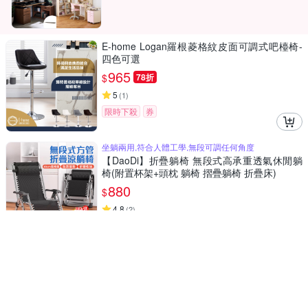
E-home Logan羅根菱格紋皮面可調式吧檯椅-
四色可選
965
$
78折
5
(
1
)
限時下殺
券
坐躺兩用,符合人體工學,無段可調任何角度
【DaoDi】折疊躺椅 無段式高承重透氣休閒躺
椅(附置杯架+頭枕 躺椅 摺疊躺椅 折疊床)
880
$
4.8
(
2
)
券
實木椅 升降椅 書桌椅 餐椅 椅子
HappyLife 實木升降椅 50×50×79cmY10776
1,168
$