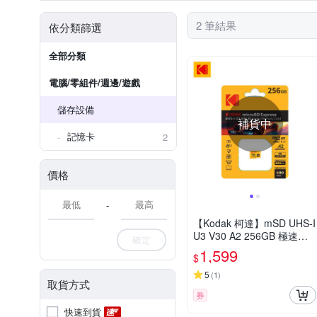
2 筆結果
依分類篩選
全部分類
電腦/零組件/週邊/遊戲
儲存設備
補貨中
記憶卡
2
價格
-
【Kodak 柯達】mSD UHS-I
U3 V30 A2 256GB 極速記
確定
憶卡特仕版
1,599
$
5
(
1
)
取貨方式
券
快速到貨