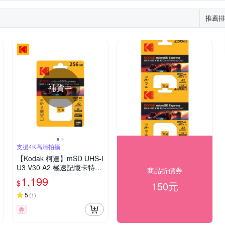
推薦排
補貨中
支援4K高清拍攝
【Kodak 柯達】mSD UHS-I
U3 V30 A2 極速記憶卡特仕
商品折價券
版 256GB
1,199
$
150元
5
(
1
)
券