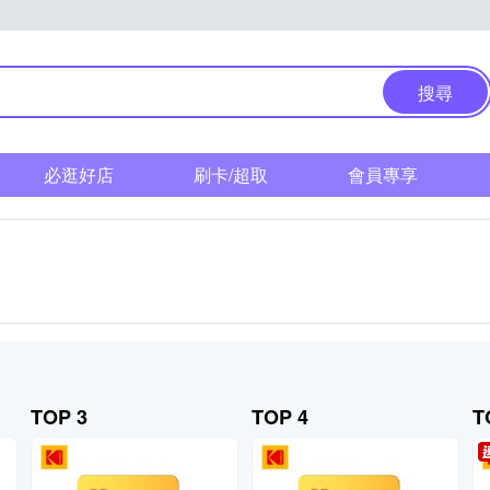
搜尋
必逛好店
刷卡/超取
會員專享
TOP 3
TOP 4
T