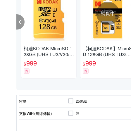
補貨中
柯達KODAK MicroSD 1
【柯達KODAK】Micro
28GB (UHS-I U3/V30/A
D 128GB (UHS-I U3/V
1)高速記憶卡-黃色
0/A1)高速記憶卡-黑色
999
999
$
$
券
券
256GB
容量
無
支援WiFi(無線傳輸)
無
無
V30
micro SD
速度規格
附讀卡機
附轉接卡
類型