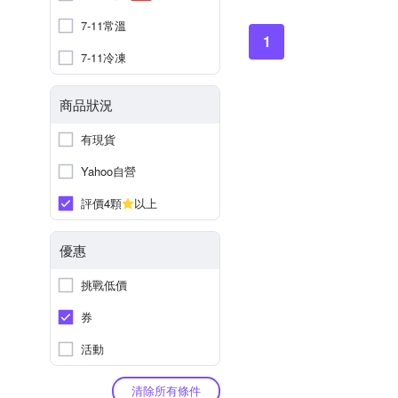
7-11常溫
1
7-11冷凍
商品狀況
有現貨
Yahoo自營
評價4顆
以上
優惠
挑戰低價
券
活動
清除所有條件