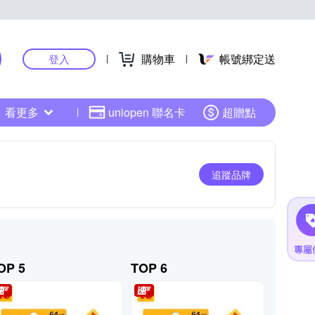
購物車
帳號綁定送
登入
看更多
uniopen 聯名卡
超贈點
追蹤品牌
OP 5
TOP 6
TOP