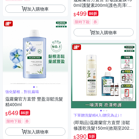
0ml/護髮素200ml(護色亮澤/髮
加入購物車
芯修護)任選均一價
499
86折
$
限時下殺
券
加入購物車
強化髮根，對抗扁塌
蔻蘿蘭官方直營 豐盈澎鬆洗髮
精400ml
649
86折
$
下單贈洗髮精4入(贈完為止)！
限時下殺
券
(即期品)蔻蘿蘭官方直營 澎鬆
修護乾洗髮150ml(效期至2026/
加入購物車
11/1)
390
5折
$