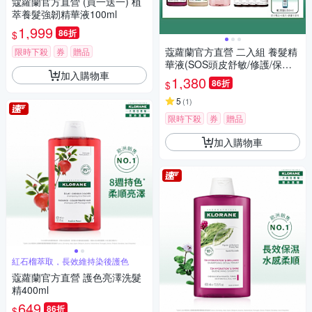
蔻蘿蘭官方直營 (買一送一) 植
萃養髮強韌精華液100ml
1,999
86折
$
蔻蘿蘭官方直營 二入組 養髮精
限時下殺
券
贈品
華液(SOS頭皮舒敏/修護/保濕)
加入購物車
正常/效期品任選
1,380
86折
$
5
(
1
)
限時下殺
券
贈品
加入購物車
紅石榴萃取，長效維持染後護色
蔻蘿蘭官方直營 護色亮澤洗髮
精400ml
649
86折
$