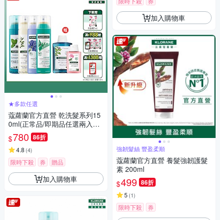
限時下殺
券
加入購物車
★多款任選
蔻蘿蘭官方直營 乾洗髮系列15
0ml(正常品/即期品任選兩入含
贈)
780
86折
$
強韌髮絲 豐盈柔順
4.8
(
4
)
蔻蘿蘭官方直營 養髮強韌護髮
限時下殺
券
贈品
素 200ml
加入購物車
499
86折
$
5
(
1
)
限時下殺
券