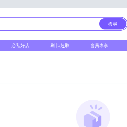
搜尋
必逛好店
刷卡/超取
會員專享