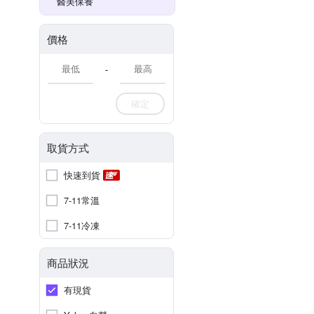
醫美保養
價格
-
確定
取貨方式
快速到貨
7-11常溫
7-11冷凍
商品狀況
有現貨