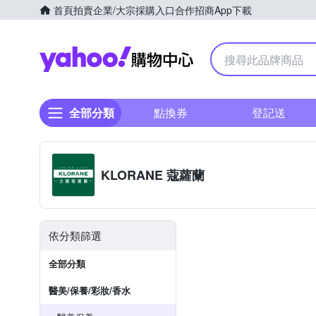
首頁
拍賣
企業/大宗採購入口
合作招商
App下載
Yahoo購物中心
全部分類
點換券
登記送
KLORANE 蔻蘿蘭
依分類篩選
全部分類
醫美/保養/彩妝/香水