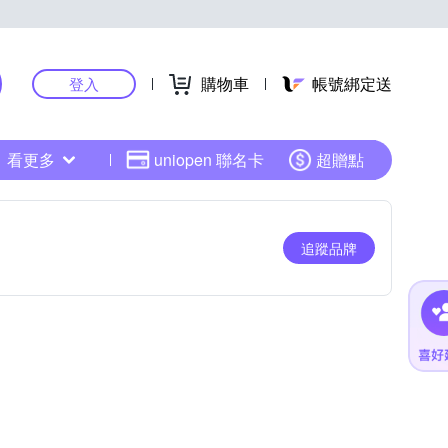
購物車
帳號綁定送
登入
看更多
uniopen 聯名卡
超贈點
追蹤品牌