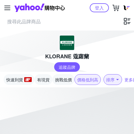
Yahoo購物中心
登入
KLORANE 蔻蘿蘭
追蹤品牌
快速到貨
有現貨
挑戰低價
價格低到高
排序
更多