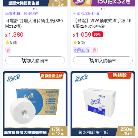
紙質柔和，觸摸絕佳
手部清潔便利抽
可麗舒 雙層大捲筒衛生紙(380
【舒潔】VIVA抽取式擦手紙 15
Mx12捲)
0張x2包x16串/箱
1,380
1,059
85折
$
$
5
5
(
5
)
(
3
)
券
挑戰低價
券
加入購物車
加入購物車