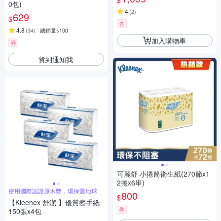
$
0包)
4
(
2
)
629
$
券
4.8
(
34
)
總銷量>100
加入購物車
券
貨到通知我
可麗舒 小捲筒衛生紙(270節x1
2捲x6串)
使用國際認證原木漿，環保愛地球
800
$
【Kleenex 舒潔 】優質擦手紙
券
150張x4包