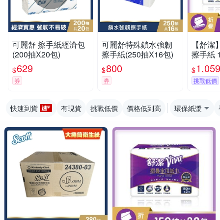
可麗舒 擦手紙經濟包
可麗舒特殊鎖水強韌
【舒潔】
(200抽X20包)
擦手紙(250抽X16包)
擦手紙 1
串/箱
629
800
1,05
$
$
$
券
券
挑戰低價
快速到貨
有現貨
挑戰低價
價格低到高
環保紙漿