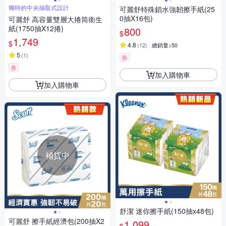
獨特的中央抽取式設計
可麗舒特殊鎖水強韌擦手紙(25
0抽X16包)
可麗舒 高容量雙層大捲筒衛生
紙(1750抽X12捲)
800
$
1,749
$
4.8
(
12
)
總銷量>50
5
(
1
)
券
券
加入購物車
加入購物車
補貨中
舒潔 迷你擦手紙(150抽x48包)
可麗舒 擦手紙經濟包(200抽X2
1,099