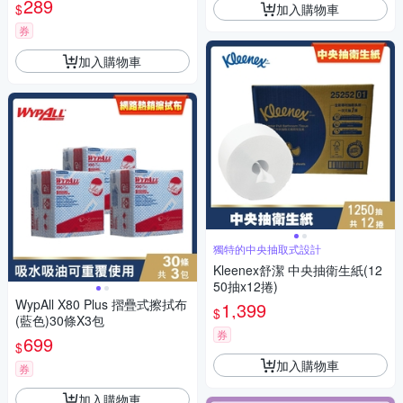
289
加入購物車
$
券
加入購物車
獨特的中央抽取式設計
Kleenex舒潔 中央抽衛生紙(12
50抽x12捲)
WypAll X80 Plus 摺疊式擦拭布
1,399
$
(藍色)30條X3包
券
699
$
加入購物車
券
加入購物車