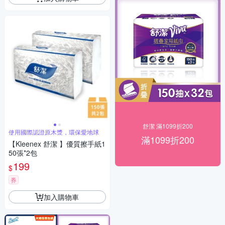
舒潔 滿1099折200
使用國際認證原木漿，環保愛地球
滿1099折200
【Kleenex 舒潔 】優質擦手紙1
50張*2包
199
$
券
加入購物車