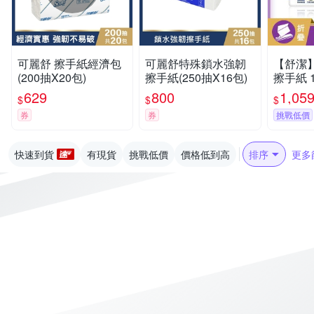
可麗舒 擦手紙經濟包
可麗舒特殊鎖水強韌
【舒潔】
(200抽X20包)
擦手紙(250抽X16包)
擦手紙 1
串/箱
629
800
1,05
$
$
$
券
券
挑戰低價
快速到貨
有現貨
挑戰低價
價格低到高
排序
更多