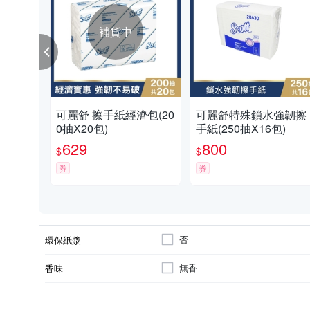
補貨中
可麗舒 擦手紙經濟包(20
可麗舒特殊鎖水強韌擦
0抽X20包)
手紙(250抽X16包)
629
800
$
$
券
券
否
環保紙漿
無香
香味
否
抽取
單層
擦手紙
箱購
是
捲筒
兩層
單包
衛生紙
組合
是否易於水中分解
類型
層數
種類
包裝類型