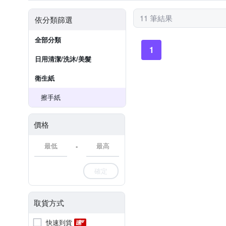
11 筆結果
依分類篩選
全部分類
1
日用清潔/洗沐/美髮
衛生紙
擦手紙
價格
-
確定
取貨方式
快速到貨