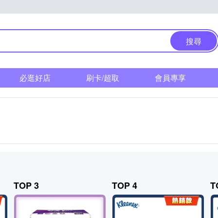
搜尋
必逛好店
刷卡/超取
會員專享
TOP 3
TOP 4
T