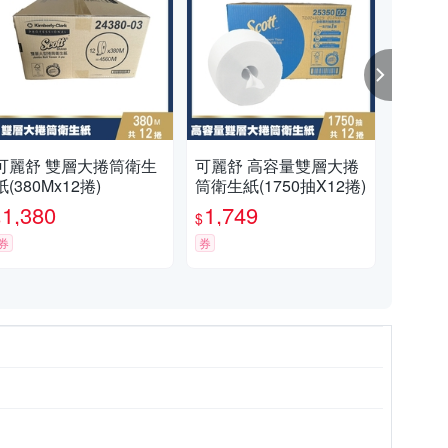
可麗舒 雙層大捲筒衛生
可麗舒 高容量雙層大捲
Kl
紙(380Mx12捲)
筒衛生紙(1750抽X12捲)
生紙
1,380
1,749
1,
$
$
$
券
券
券