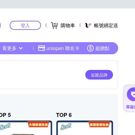
購物車
帳號綁定送
登入
看更多
uniopen 聯名卡
超贈點
追蹤品牌
OP 5
TOP 6
TOP