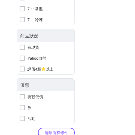
7-11常溫
7-11冷凍
商品狀況
有現貨
Yahoo自營
評價4顆
以上
優惠
挑戰低價
券
活動
清除所有條件