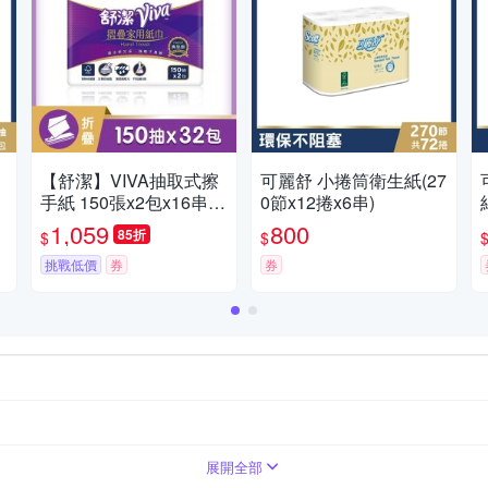
【舒潔】VIVA抽取式擦
可麗舒 小捲筒衛生紙(27
手紙 150張x2包x16串/
0節x12捲x6串)
箱
1,059
800
85折
$
$
挑戰低價
券
券
展開全部