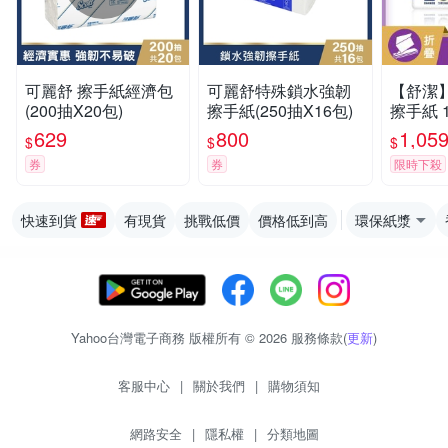
可麗舒 擦手紙經濟包
可麗舒特殊鎖水強韌
【舒潔】
(200抽X20包)
擦手紙(250抽X16包)
擦手紙 1
串/箱
629
800
1,05
$
$
$
券
券
限時下殺
快速到貨
有現貨
挑戰低價
價格低到高
環保紙漿
Yahoo台灣電子商務 版權所有 © 2026 服務條款(
更新
)
客服中心
|
關於我們
|
購物須知
網路安全
|
隱私權
|
分類地圖