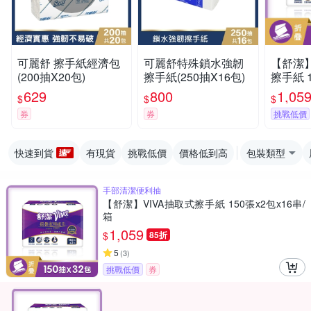
可麗舒 擦手紙經濟包
可麗舒特殊鎖水強韌
【舒潔】
(200抽X20包)
擦手紙(250抽X16包)
擦手紙 1
串/箱
629
800
1,05
$
$
$
券
券
挑戰低價
快速到貨
有現貨
挑戰低價
價格低到高
包裝類型
手部清潔便利抽
【舒潔】VIVA抽取式擦手紙 150張x2包x16串/
箱
1,059
$
85折
5
(
3
)
挑戰低價
券