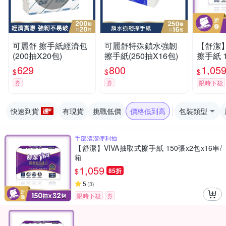
可麗舒 擦手紙經濟包
可麗舒特殊鎖水強韌
【舒潔】
(200抽X20包)
擦手紙(250抽X16包)
擦手紙 1
串/箱
629
800
1,05
$
$
$
券
券
限時下殺
快速到貨
有現貨
挑戰低價
價格低到高
包裝類型
手部清潔便利抽
【舒潔】VIVA抽取式擦手紙 150張x2包x16串/
箱
1,059
$
85折
5
(
3
)
限時下殺
券