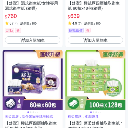
【舒潔】濕式衛生紙/女性專用
【舒潔】極絨厚四層抽取衛生
濕式衛生紙 (箱購)
紙 60抽x48包(箱購)
760
639
$
$
5
4.9
(
14
)
總銷量>100
(
7
)
總銷量>100
活動
券
挑戰低價
券
加入購物車
加入購物車
奢柔四層，喀什米爾羊絨般觸感
棉柔觸感，柔韌兼具
【舒潔】極絨厚四層抽取衛生
【舒潔】蓬柔舒膚抽取衛生紙 1