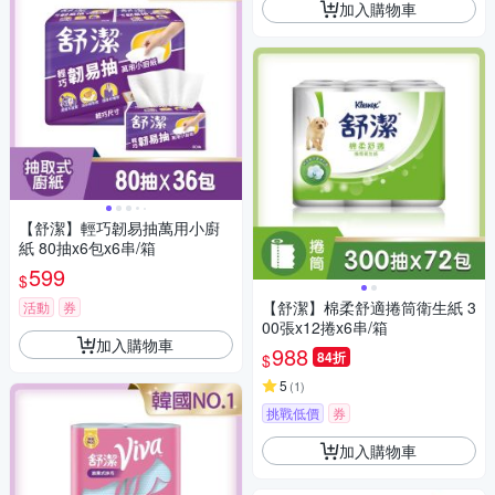
加入購物車
【舒潔】輕巧韌易抽萬用小廚
紙 80抽x6包x6串/箱
599
$
【舒潔】棉柔舒適捲筒衛生紙 3
活動
券
00張x12捲x6串/箱
加入購物車
988
84折
$
5
(
1
)
挑戰低價
券
加入購物車