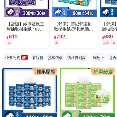
【舒潔】絨厚蓬軟三
【舒潔】雲絨舒適抽
【舒潔
層抽取衛生紙 100抽x
取衛生紙-玩具總動員
層抽取衛
30包x1串/箱
迪士尼限定款 90抽x6
30包/箱
619
792
639
$
$
$
4包/箱
券
券
活動
券
快速到貨
有現貨
挑戰低價
價格低到高
層數
是否