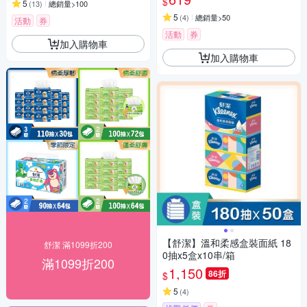
$
5
(
13
)
總銷量>100
5
(
4
)
總銷量>50
活動
券
活動
券
加入購物車
加入購物車
【舒潔】溫和柔感盒裝面紙 18
舒潔 滿1099折200
0抽x5盒x10串/箱
滿1099折200
1,150
86折
$
5
(
4
)