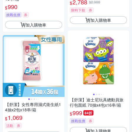
2,788
$2,988
$
990
$
限時下殺
券
挑戰低價
券
加入購物車
加入購物車
【舒潔】迪士尼玩具總動員旅
【舒潔】女性專用濕式衛生紙1
行包面紙 70抽x4包x16串/箱
4抽x2包x18串/箱
999
84折
$
1,069
$
挑戰低價
券
活動
券
加入購物車