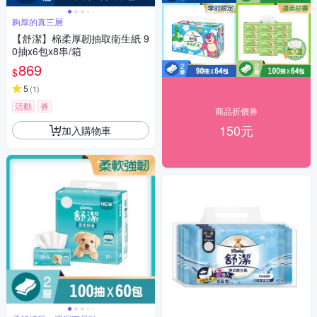
夠厚的真三層
【舒潔】棉柔厚韌抽取衛生紙 9
0抽x6包x8串/箱
869
$
5
(
1
)
活動
券
商品折價券
150元
加入購物車