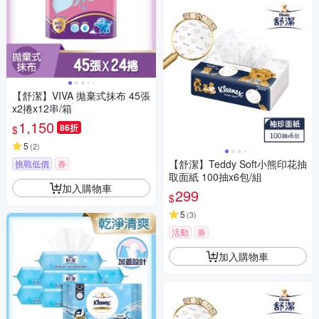
【舒潔】VIVA 拋棄式抹布 45張
x2捲x12串/箱
1,150
86折
$
5
(
2
)
【舒潔】Teddy Soft小熊印花抽
挑戰低價
券
取面紙 100抽x6包/組
加入購物車
299
$
5
(
3
)
活動
券
加入購物車