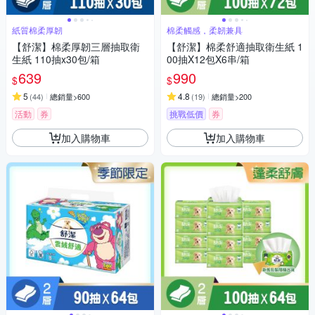
紙質棉柔厚韌
棉柔觸感，柔韌兼具
【舒潔】棉柔厚韌三層抽取衛
【舒潔】棉柔舒適抽取衛生紙 1
生紙 110抽x30包/箱
00抽X12包X6串/箱
639
990
$
$
5
4.8
(
44
)
總銷量>600
(
19
)
總銷量>200
活動
券
挑戰低價
券
加入購物車
加入購物車