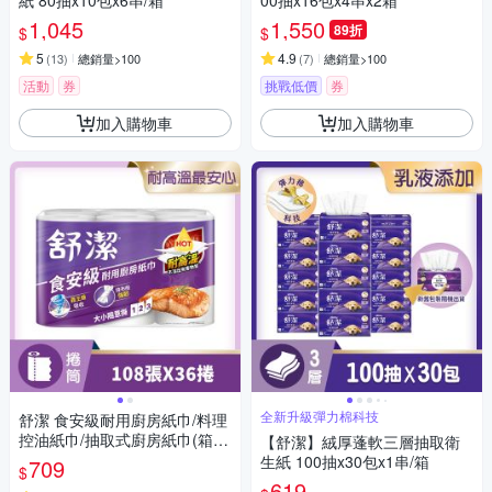
紙 80抽x10包x6串/箱
00抽x16包x4串x2箱
1,045
1,550
89折
$
$
5
4.9
(
13
)
總銷量>100
(
7
)
總銷量>100
活動
券
挑戰低價
券
加入購物車
加入購物車
全新升級彈力棉科技
舒潔 食安級耐用廚房紙巾/料理
控油紙巾/抽取式廚房紙巾(箱
【舒潔】絨厚蓬軟三層抽取衛
購)
生紙 100抽x30包x1串/箱
709
$
619