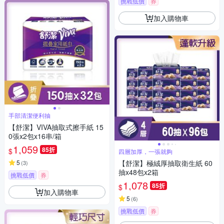
挑戰低價
券
加入購物車
手部清潔便利抽
【舒潔】VIVA抽取式擦手紙 15
0張x2包x16串/箱
1,059
85折
$
四層加厚，一張就夠
5
【舒潔】極絨厚抽取衛生紙 60
(
3
)
抽x48包x2箱
挑戰低價
券
1,078
85折
$
加入購物車
5
(
6
)
挑戰低價
券