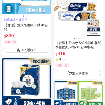
加蓋設計 有效保存
【舒潔】濕式衛生紙80抽x8包/
箱
890
$
活動
券
【舒潔】Teddy Soft小熊印花紙
手帕面紙 7抽x15包x6串/組
加入購物車
419
$
5
(
1
)
活動
券
加入購物車