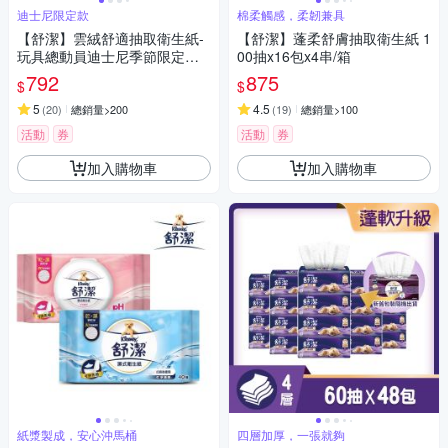
迪士尼限定款
棉柔觸感，柔韌兼具
【舒潔】雲絨舒適抽取衛生紙-
【舒潔】蓬柔舒膚抽取衛生紙 1
玩具總動員迪士尼季節限定款 9
00抽x16包x4串/箱
0抽X64包/箱
792
875
$
$
5
4.5
(
20
)
總銷量>200
(
19
)
總銷量>100
活動
券
活動
券
加入購物車
加入購物車
紙漿製成，安心沖馬桶
四層加厚，一張就夠