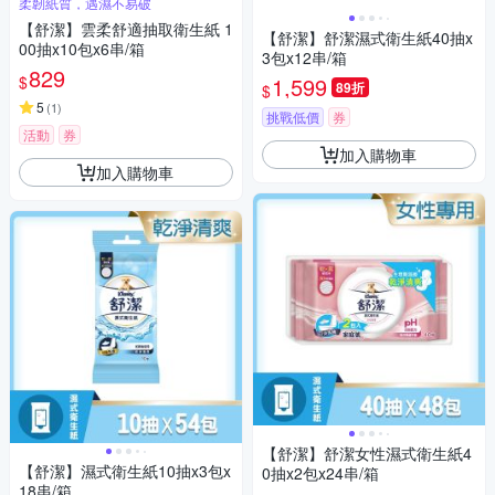
柔韌紙質，遇濕不易破
【舒潔】雲柔舒適抽取衛生紙 1
【舒潔】舒潔濕式衛生紙40抽x
00抽x10包x6串/箱
3包x12串/箱
829
$
1,599
89折
$
5
(
1
)
挑戰低價
券
活動
券
加入購物車
加入購物車
【舒潔】舒潔女性濕式衛生紙4
【舒潔】濕式衛生紙10抽x3包x
0抽x2包x24串/箱
18串/箱