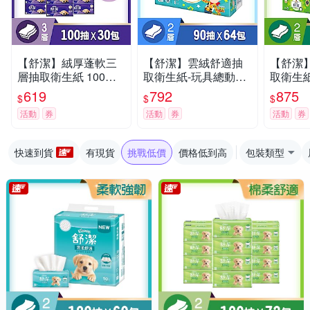
【舒潔】絨厚蓬軟三
【舒潔】雲絨舒適抽
【舒潔
層抽取衛生紙 100抽x
取衛生紙-玩具總動員
取衛生紙 100抽x1
30包x1串/箱
迪士尼限定款 90抽x6
x4串/箱
619
792
875
$
$
$
4包/箱
活動
券
活動
券
活動
券
快速到貨
有現貨
挑戰低價
價格低到高
包裝類型