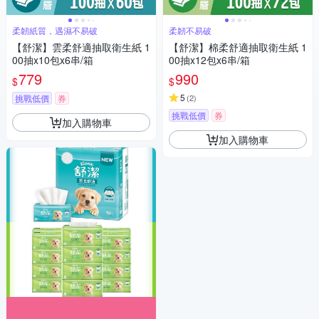
柔韌紙質，遇濕不易破
柔韌不易破
【舒潔】雲柔舒適抽取衛生紙 1
【舒潔】棉柔舒適抽取衛生紙 1
00抽x10包x6串/箱
00抽x12包x6串/箱
779
990
$
$
5
挑戰低價
券
(
2
)
挑戰低價
券
加入購物車
加入購物車