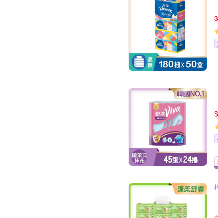
$
$
$