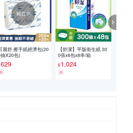
補貨中
可麗舒 擦手紙經濟包(20
【舒潔】平版衛生紙 30
【
0抽X20包)
0張x6包x8串/箱
抽取
包/
629
1,024
6
$
$
$
券
券
券