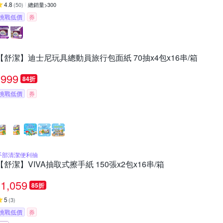
4.8
(
50
)
總銷量>300
挑戰低價
券
【舒潔】迪士尼玩具總動員旅行包面紙 70抽x4包x16串/箱
999
84折
挑戰低價
券
手部清潔便利抽
【舒潔】VIVA抽取式擦手紙 150張x2包x16串/箱
1,059
85折
5
(
3
)
挑戰低價
券