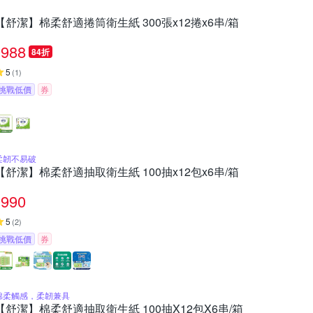
【舒潔】棉柔舒適捲筒衛生紙 300張x12捲x6串/箱
988
84折
5
(
1
)
挑戰低價
券
柔韌不易破
【舒潔】棉柔舒適抽取衛生紙 100抽x12包x6串/箱
990
5
(
2
)
挑戰低價
券
棉柔觸感，柔韌兼具
【舒潔】棉柔舒適抽取衛生紙 100抽X12包X6串/箱