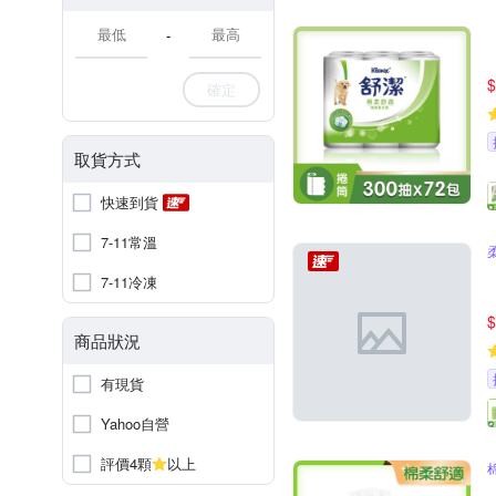
-
$
確定
取貨方式
快速到貨
7-11常溫
7-11冷凍
$
商品狀況
有現貨
Yahoo自營
評價4顆
以上