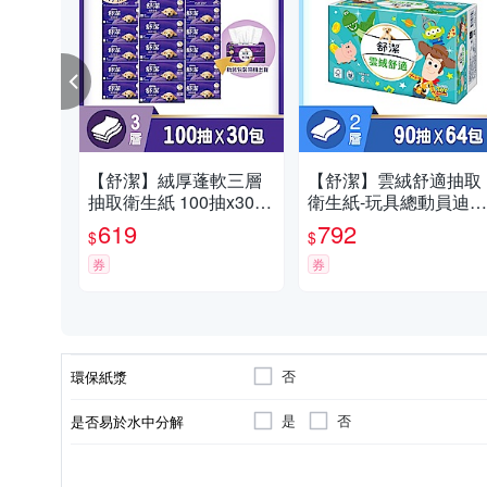
【舒潔】絨厚蓬軟三層
【舒潔】雲絨舒適抽取
抽取衛生紙 100抽x30包
衛生紙-玩具總動員迪士
x1串/箱
尼限定款 90抽x64包/箱
619
792
$
$
券
券
否
環保紙漿
是
否
是否易於水中分解
單層
無香
抽取
箱購
衛生紙
兩層
捲筒
串購
濕式衛生紙
四層
層數
香味
類型
包裝類型
種類