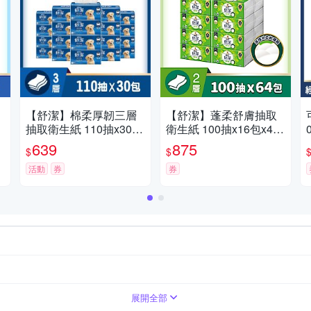
【舒潔】棉柔厚韌三層
【舒潔】蓬柔舒膚抽取
抽取衛生紙 110抽x30
衛生紙 100抽x16包x4
包/箱
串/箱
639
875
$
$
活動
券
券
面紙/紙手帕
三層
擦手紙
廚房紙巾
盒裝面紙
展開全部