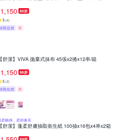
1,150
86折
5
(
4
)
挑戰低價
券
【舒潔】VIVA 拋棄式抹布 45張x2捲x12串/箱
1,150
86折
5
(
2
)
挑戰低價
券
棉柔觸感，柔韌兼具
【舒潔】蓬柔舒膚抽取衛生紙 100抽x16包x4串x2箱
1,550
89折