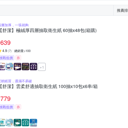
推薦排
四層加厚，一張就夠
【舒潔】極絨厚四層抽取衛生紙 60抽x48包(箱購)
639
4.9
(
7
)
總銷量>100
挑戰低價
券
+1
柔韌紙質，遇濕不易破
【舒潔】雲柔舒適抽取衛生紙 100抽x10包x6串/箱
779
挑戰低價
券