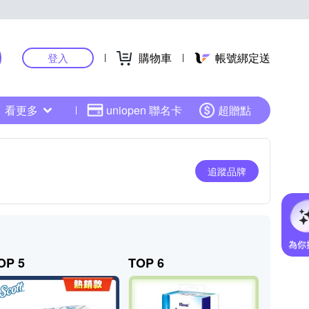
購物車
帳號綁定送
登入
看更多
uniopen 聯名卡
超贈點
追蹤品牌
OP 5
TOP 6
TOP