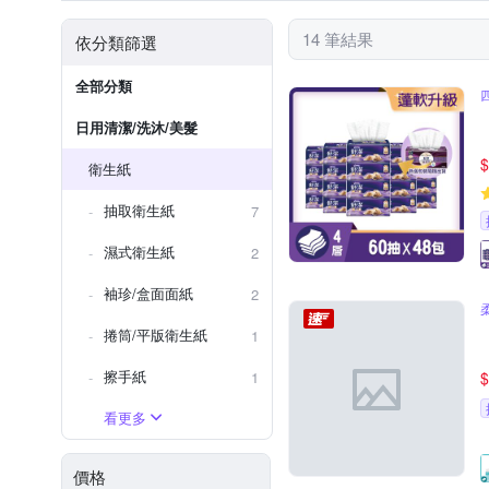
14 筆結果
依分類篩選
全部分類
日用清潔/洗沐/美髮
$
衛生紙
抽取衛生紙
7
濕式衛生紙
2
袖珍/盒面面紙
2
捲筒/平版衛生紙
1
擦手紙
1
$
看更多
價格