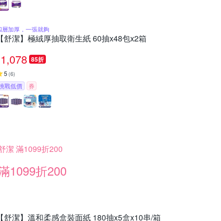
四層加厚，一張就夠
【舒潔】極絨厚抽取衛生紙 60抽x48包x2箱
1,078
85折
5
(
6
)
挑戰低價
券
舒潔 滿1099折200
滿1099折200
【舒潔】溫和柔感盒裝面紙 180抽x5盒x10串/箱