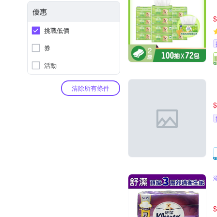
優惠
$
挑戰低價
券
活動
清除所有條件
$
$