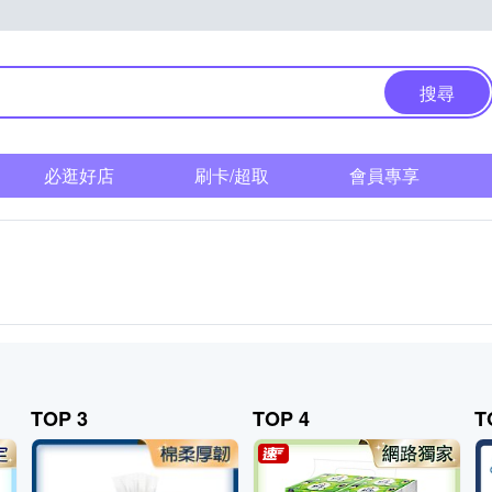
搜尋
必逛好店
刷卡/超取
會員專享
TOP 3
TOP 4
T