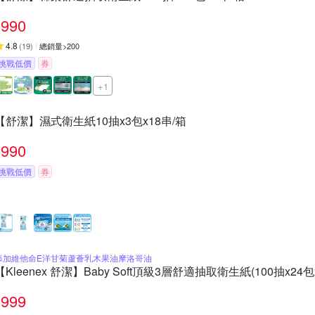
990
4.8
(
19
)
總銷量>200
挑戰低價
券
+1
【舒潔】濕式衛生紙10抽x3包x18串/箱
990
挑戰低價
券
添加維他命E洋甘菊蘆薈乳木果油摩洛哥油
【Kleenex 舒潔】Baby Soft頂級3層舒適抽取衛生紙(100抽x24包
999