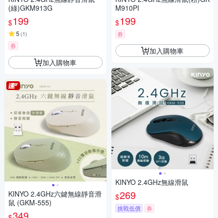
(綠)GKM913G
M910PI
199
199
$
$
5
(
1
)
券
券
加入購物車
加入購物車
KINYO 2.4GHz無線滑鼠
269
KINYO 2.4GHz六鍵無線靜音滑
$
鼠 (GKM-555)
挑戰低價
券
349
$