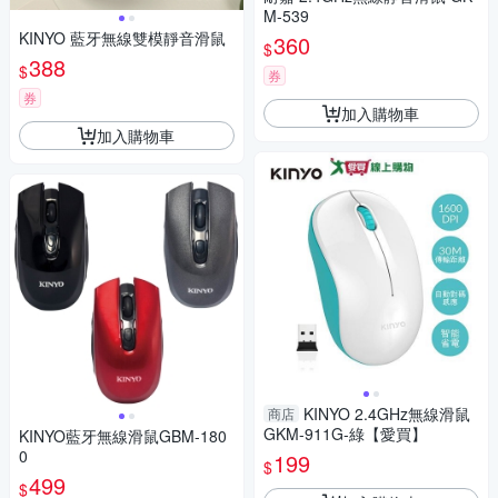
M-539
KINYO 藍牙無線雙模靜音滑鼠
360
$
388
$
券
券
加入購物車
加入購物車
KINYO 2.4GHz無線滑鼠
商店
GKM-911G-綠【愛買】
KINYO藍牙無線滑鼠GBM-180
0
199
$
499
$