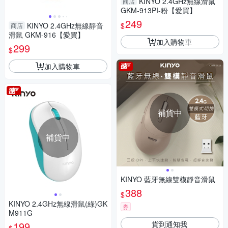
KINYO 2.4GHz無線滑鼠
商店
GKM-913PI-粉【愛買】
249
$
KINYO 2.4GHz無線靜音
商店
滑鼠 GKM-916【愛買】
加入購物車
299
$
加入購物車
補貨中
補貨中
KINYO 藍牙無線雙模靜音滑鼠
388
$
KINYO 2.4GHz無線滑鼠(綠)GK
券
M911G
貨到通知我
199