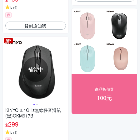
$
5
(
4
)
券
貨到通知我
補貨中
商品折價券
100元
KINYO 2.4GHz無線靜音滑鼠
(黑)GKM917B
299
$
5
(
1
)
券