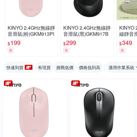
KINYO 2.4GHz無線靜
KINYO 2.4GHz無線靜
KINYO
音滑鼠(粉)GKM913PI
音滑鼠(黑)GKM917B
線靜音滑鼠
5)
199
299
349
$
$
$
券
券
券
快速到貨
有現貨
挑戰低價
價格低到高
適用作業系統