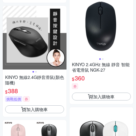
KINYO 2.4GHz 無線 靜音 智能
省電滑鼠 NGK-27
360
KINYO 無線2.4G靜音滑鼠(顏色
$
隨機)
券
388
$
加入購物車
挑戰低價
券
加入購物車