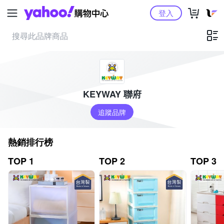
Yahoo購物中心
登入
KEYWAY 聯府
追蹤品牌
熱銷排行榜
TOP 1
TOP 2
TOP 3