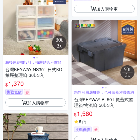
加入購物車
箱後連結扣設計，抽屜結合不前傾
台灣KEYWAY NS301 日式KD
抽屜整理箱-30L-3入
1,370
$
挑戰低價
券
箱體可層層堆疊，也可掀蓋堆疊收納
台灣KEYWAY BL501 掀蓋式整
加入購物車
理箱/物流箱-50L-3入
1,580
$
5
(
7
)
挑戰低價
券
加入購物車