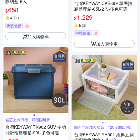
收納盒-6入
台灣KEYWAY CKB899 單層抽
658
屜整理箱-65L-2入-多色可選
$
1,229
$
4.7
(
1
)
5
挑戰低價
券
(
3
)
挑戰低價
券
加入購物車
加入購物車
箱蓋上有凹槽，可穩固堆疊
台灣KEYWAY TK902 SUV 多功
四面門板加大加高，120度開口設計
能滑輪整理箱-90L-多色可選
台灣KEYWAY YR501 經典五開