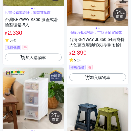
扣環式箱蓋設計，闔蓋可防塵
台灣KEYWAY K800 掀蓋式滑
輪整理箱-5入
2,330
抽屜內卡榫設計，可防止抽屜掉落
$
台灣KEYWAY JL850 54面寬特
5
(
4
)
大佐藤五層抽屜收納櫃(附輪)
挑戰低價
券
2,390
$
加入購物車
5
(
3
)
挑戰低價
券
加入購物車