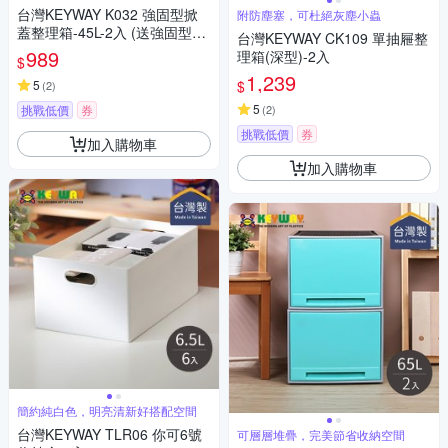
台灣KEYWAY K032 強固型掀
附防塵塞，可杜絕灰塵小蟲
蓋整理箱-45L-2入 (送強固型底
台灣KEYWAY CK109 單抽屜整
輪1組-4顆入)
989
理箱(深型)-2入
$
1,239
$
5
(
2
)
5
挑戰低價
券
(
2
)
挑戰低價
券
加入購物車
加入購物車
簡約純白色，明亮清新好搭配空間
台灣KEYWAY TLR06 你可6號
可層層堆疊，完美節省收納空間