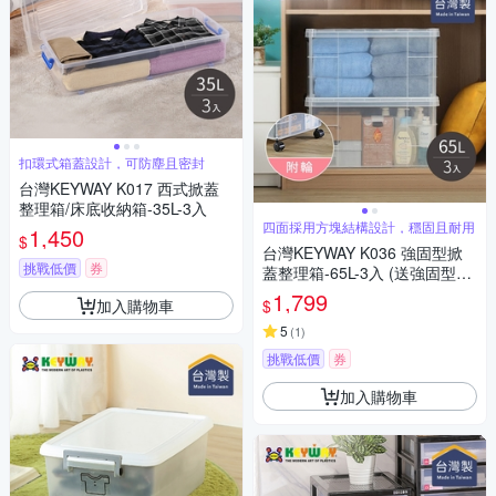
扣環式箱蓋設計，可防塵且密封
台灣KEYWAY K017 西式掀蓋
整理箱/床底收納箱-35L-3入
四面採用方塊結構設計，穩固且耐用
1,450
$
台灣KEYWAY K036 強固型掀
挑戰低價
券
蓋整理箱-65L-3入 (送強固型底
輪1組-4顆入)
1,799
加入購物車
$
5
(
1
)
挑戰低價
券
加入購物車