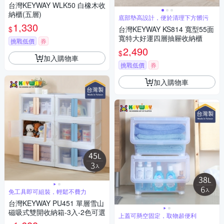
台灣KEYWAY WLK50 白橡木收
納櫃(五層)
底部墊高設計，便於清理下方髒污
1,330
$
台灣KEYWAY KS814 寬型55面
寬特大好運四層抽屜收納櫃
挑戰低價
券
2,490
$
加入購物車
挑戰低價
券
加入購物車
免工具即可組裝，輕鬆不費力
台灣KEYWAY PU451 單層雪山
磁吸式雙開收納箱-3入-2色可選
上蓋可懸空固定，取物超便利