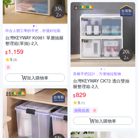
符合人體工學的手把，舒適好拉取
台灣KEYWAY K0981 單層抽屜
整理箱(單抽)-2入
1,159
$
5
(
3
)
券
長條手把設計，方便抽拉取物
加入購物車
台灣KEYWAY CK72 透白雙抽
屜整理箱-2入
829
$
5
(
1
)
挑戰低價
券
加入購物車