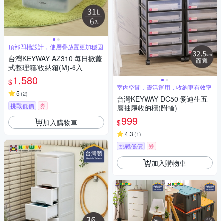
頂部凹槽設計，使層疊放置更加穩固
台灣KEYWAY AZ310 每日掀蓋
式整理箱/收納箱(M)-6入
1,580
$
室內空間，靈活運用，收納更有效率
5
(
2
)
台灣KEYWAY DC50 愛迪生五
挑戰低價
券
層抽屜收納櫃(附輪)
999
加入購物車
$
4.3
(
1
)
挑戰低價
券
加入購物車