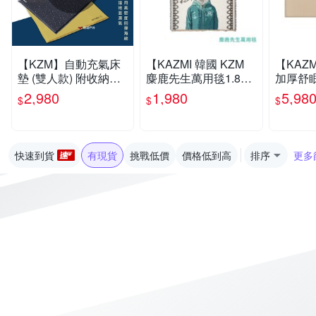
【KZM】自動充氣床
【KAZMI 韓國 KZM
【KAZM
墊 (雙人款) 附收納袋
麋鹿先生萬用毯1.8k
加厚舒
厚度5cm 悠遊戶外
g】K21T3Z09/蓋毯/
人床墊】K
2,980
1,980
5,98
$
$
$
地墊/野餐墊/登山露營
露營床墊
墊/充氣
快速到貨
有現貨
挑戰低價
價格低到高
排序
更多