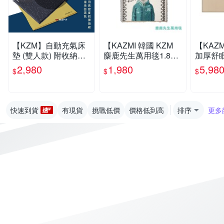
【KZM】自動充氣床
【KAZMI 韓國 KZM
【KAZM
墊 (雙人款) 附收納袋
麋鹿先生萬用毯1.8k
加厚舒
厚度5cm 悠遊戶外
g】K21T3Z09/蓋毯/
人床墊】K
2,980
1,980
5,98
$
$
$
地墊/野餐墊/登山露營
露營床墊
墊/充氣
快速到貨
有現貨
挑戰低價
價格低到高
排序
更多