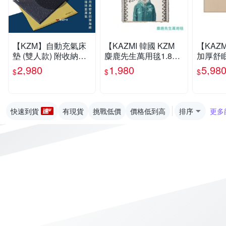
【KZM】自動充氣床
【KAZMI 韓國 KZM
【KAZM
墊 (雙人款) 附收納袋
麋鹿先生萬用毯1.8k
加厚舒
厚度5cm 悠遊戶外
g】K21T3Z09/蓋毯/
人床墊】K
2,980
1,980
5,98
$
$
$
地墊/野餐墊/登山露營
露營床墊
墊/充氣
快速到貨
有現貨
挑戰低價
價格低到高
排序
更多