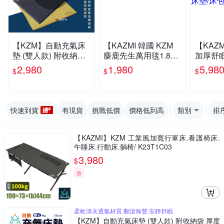
【KZM】自動充氣床
【KAZMI 韓國 KZM
【KAZM
墊 (雙人款) 附收納袋
麋鹿先生萬用毯1.8k
加厚舒
厚度5cm 悠遊戶外
g】K21T3Z09/蓋毯/
人床墊】K
2,980
1,980
5,98
$
$
$
地墊/野餐墊/登山露營
露營床墊
墊/充氣
快速到貨
有現貨
挑戰低價
價格低到高
類別
排
【KAZMI】KZM 工業風加寬行軍床.看護椅床.
午睡床.行動床.躺椅/ K23T1C03
3,980
$
券
柔軟清夫透氣材質,翻滾無聲,安靜舒眠
【KZM】自動充氣床墊 (雙人款) 附收納袋 厚度