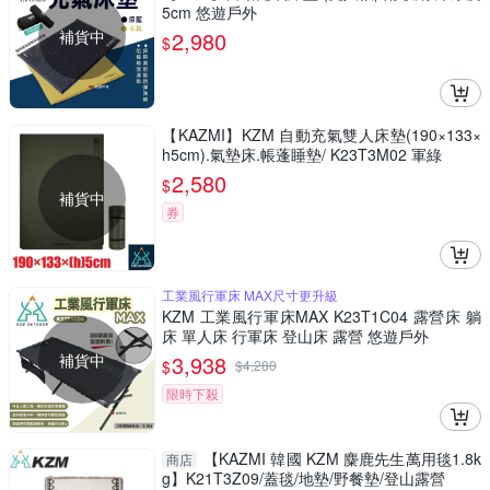
5cm 悠遊戶外
補貨中
2,980
$
【KAZMI】KZM 自動充氣雙人床墊(190×133×
h5cm).氣墊床.帳蓬睡墊/ K23T3M02 軍綠
2,580
$
補貨中
券
工業風行軍床 MAX尺寸更升級
KZM 工業風行軍床MAX K23T1C04 露營床 躺
床 單人床 行軍床 登山床 露營 悠遊戶外
補貨中
3,938
$
$
4,280
限時下殺
【KAZMI 韓國 KZM 麋鹿先生萬用毯1.8k
商店
g】K21T3Z09/蓋毯/地墊/野餐墊/登山露營