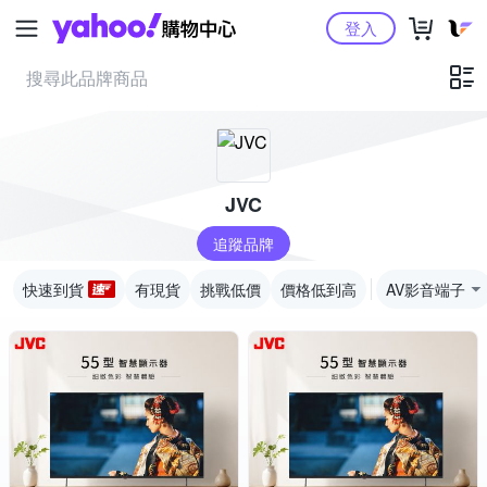
Yahoo購物中心
登入
JVC
追蹤品牌
快速到貨
有現貨
挑戰低價
價格低到高
AV影音端子