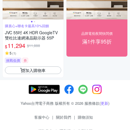
購衷心+聯名卡最高10%回饋
JVC 55吋 4K HDR GoogleTV
品牌電視夜間快閃價
雙杜比連網液晶顯示器 55P
滿1件享95折
11,294
$11,888
$
5
(
1
)
挑戰低價
券
加入購物車
Yahoo台灣電子商務 版權所有 © 2026 服務條款(
更新
)
客服中心
|
關於我們
|
購物須知