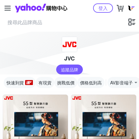
Yahoo購物中心
登入
JVC
追蹤品牌
快速到貨
有現貨
挑戰低價
價格低到高
AV影音端子