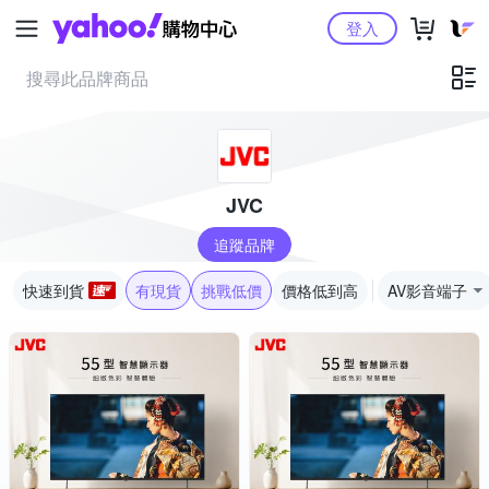
Yahoo購物中心
登入
JVC
追蹤品牌
快速到貨
有現貨
挑戰低價
價格低到高
AV影音端子