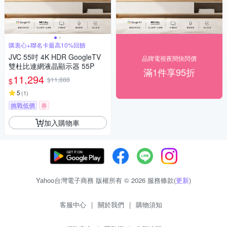
購衷心+聯名卡最高10%回饋
JVC 55吋 4K HDR GoogleTV
品牌電視夜間快閃價
雙杜比連網液晶顯示器 55P
滿1件享95折
11,294
$11,888
$
5
(
1
)
挑戰低價
券
加入購物車
Yahoo台灣電子商務 版權所有 © 2026 服務條款(
更新
)
客服中心
|
關於我們
|
購物須知