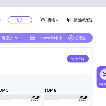
購物車
帳號綁定送
登入
看更多
uniopen 聯名卡
超贈點
追蹤品牌
OP 5
TOP 6
TOP