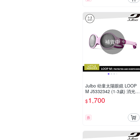
補貨中
Julbo 幼童太陽眼鏡 LOOP
M J5332342 (1-3歲) 消光粉
色框
1,700
$
券