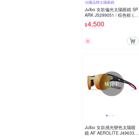
法國品牌太陽眼鏡
Julbo 女款偏光太陽眼鏡 SP
ARK J5299051 / 棕色框 (P
C 棕色鍍膜鏡片) 適合多種
4,500
$
運動和日常使用
券
補貨中
Julbo 女款感光變色太陽眼
鏡 AF AEROLITE J496331
4 / 霧黑紅框 (透明鍍膜黃紅