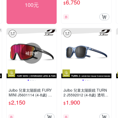
6,750
$
100元
券
補貨中
Julbo 兒童太陽眼鏡 FURY
Julbo 兒童太陽眼鏡 TURN
MINI J5601114 (4-8歲) 消
2 J5592012 (4-8歲) 透明-
光黑框
藍框
2,150
1,900
$
$
券
券