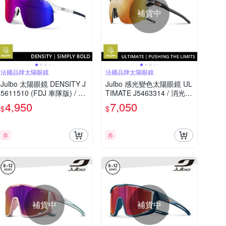
補貨中
法國品牌太陽眼鏡
法國品牌太陽眼鏡
Julbo 太陽眼鏡 DENSITY J
Julbo 感光變色太陽眼鏡 UL
5611510 (FDJ 車隊版) / 消
TIMATE J5463314 / 消光黑
光白-藍框 (PC 紅紫鍍膜鏡
框 (黃棕紅多層膜鏡片) 特別
4,950
7,050
$
$
片) 特別適合越野跑和單車
適合越野跑和單車騎行
騎行
券
券
補貨中
補貨中