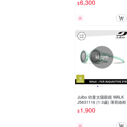
6,300
$
鏡片)
券
補貨中
Julbo 幼童太陽眼鏡 WALK
J5631116 (1-3歲) 薄荷綠框
1,900
$
券