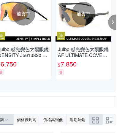
補貨中
補貨中
Julbo 感光變色太陽眼鏡
Julbo 感光變色太陽眼鏡
Ju
DENSITY J5613820 透
AF ULTIMATE COVER
RN 
明黑框
J5473520 / 深灰框 (棕色
透
6,750
7,850
1,
$
$
$
多層膜鏡片)
券
券
券
架
價格低到高
價格高到低
近期熱銷