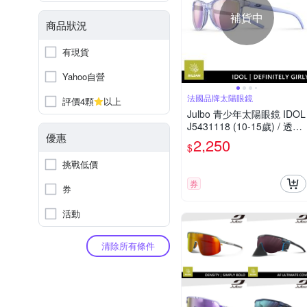
補貨中
商品狀況
有現貨
Yahoo自營
法國品牌太陽眼鏡
評價4顆
以上
Julbo 青少年太陽眼鏡 IDOL
J5431118 (10-15歲) / 透明
優惠
紫框 (PC 淺粉鍍膜鏡片) 適
2,250
$
合多種運動和日常使用
挑戰低價
券
券
活動
清除所有條件