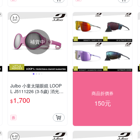
補貨中
Julbo 小童太陽眼鏡 LOOP
L J5111226 (3-5歲) 消光粉
商品折價券
框
1,700
$
150元
券