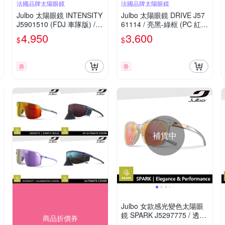
法國品牌太陽眼鏡
法國品牌太陽眼鏡
Julbo 太陽眼鏡 INTENSITY
Julbo 太陽眼鏡 DRIVE J57
J5901510 (FDJ 車隊版) /
61114 / 亮黑-綠框 (PC 紅棕
消光白框 (PC 紅紫鍍膜鏡
鍍膜鏡片) 適合多種運動和
4,950
3,600
$
$
片) 特別適合越野跑和單車
日常使用
騎行
券
券
補貨中
Julbo 女款感光變色太陽眼
鏡 SPARK J5297775 / 透明
商品折價券
灰框 (粉棕多層膜鏡片)