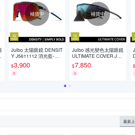
補貨中
補貨中
陽
Julbo 太陽眼鏡 DENSIT
Julbo 感光變色太陽眼鏡
9
Y J5611112 消光藍-白
ULTIMATE COVER J54
框
73632 / 消光黑-藍框 (藍
3,900
7,850
$
$
咖啡多層膜鏡片) 山區運
券
動的理想選擇
券
最新上