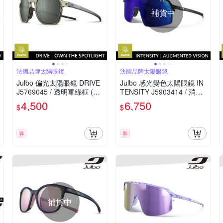
補貨中
法國品牌太陽眼鏡
法國品牌太陽眼鏡
Julbo 偏光太陽眼鏡 DRIVE
Julbo 感光變色太陽眼鏡 IN
J5769045 / 透明軍綠框 (PC
TENSITY J5903414 / 消光
煙灰黑鍍膜鏡片) 適合多種
黑框 (深藍感光變色鏡片) 特
4,500
6,750
$
$
運動和日常使用
別適合越野跑和單車騎行
券
券
補貨中