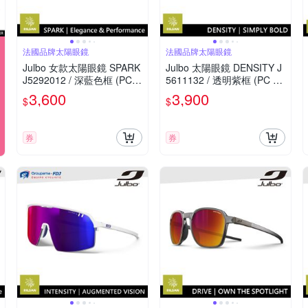
法國品牌太陽眼鏡
法國品牌太陽眼鏡
Julbo 女款太陽眼鏡 SPARK
Julbo 太陽眼鏡 DENSITY J
J5292012 / 深藍色框 (PC
5611132 / 透明紫框 (PC 紫
多層淺粉紅色鍍膜鏡片) 適
色鍍膜鏡片) 適合多種運動
3,600
3,900
$
$
合多種運動和日常使用
和日常使用
券
券