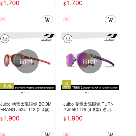
1,700
1,700
$
$
券
券
補貨中
補貨中
Julbo 幼童太陽眼鏡 BOOM
Julbo 兒童太陽眼鏡 TURN
ERANG J5241113 (2-4歲)
2 J5591175 (4-8歲) 透明紫
消光紅框
框
1,900
1,900
$
$
券
券