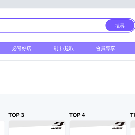
搜尋
必逛好店
刷卡/超取
會員專享
TOP 3
TOP 4
T