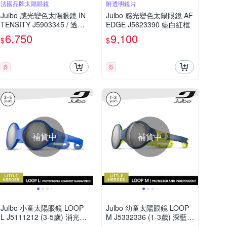
法國品牌太陽眼鏡
附透明鏡片
Julbo 感光變色太陽眼鏡 IN
Julbo 感光變色太陽眼鏡 AF
TENSITY J5903345 / 透明
EDGE J5623390 藍白紅框
軍綠-米框 (黃紅感光變色鏡
6,750
9,100
$
$
片) 特別適合越野跑和單車
騎行
券
券
補貨中
補貨中
Julbo 小童太陽眼鏡 LOOP
Julbo 幼童太陽眼鏡 LOOP
L J5111212 (3-5歲) 消光藍
M J5332336 (1-3歲) 深藍-
框
亮綠框