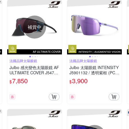
補貨中
法國品牌太陽眼鏡
法國品牌太陽眼鏡
Julbo 感光變色太陽眼鏡 AF
Julbo 太陽眼鏡 INTENSITY
ULTIMATE COVER J54745
J5901132 / 透明紫框 (PC
14 / 消光黑框 (棕紅多層膜
紫色鍍膜鏡片) 適合多種運
7,850
3,900
$
$
鏡片) 山區運動的理想選擇
動和日常使用
券
券