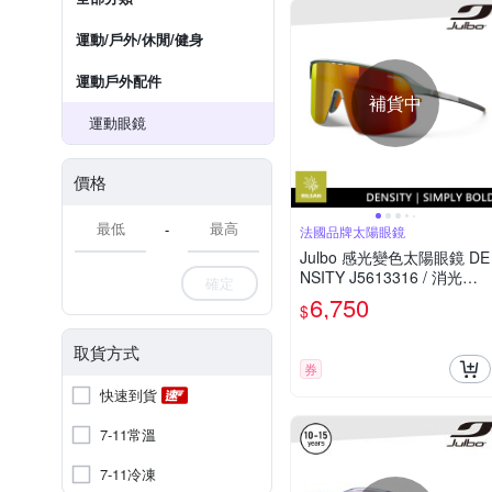
運動/戶外/休閒/健身
運動戶外配件
補貨中
運動眼鏡
價格
-
法國品牌太陽眼鏡
Julbo 感光變色太陽眼鏡 DE
NSITY J5613316 / 消光橄
確定
綠-灰框 (黃紅感光變色鏡片)
6,750
$
特別適合越野跑和單車騎行
取貨方式
券
快速到貨
7-11常溫
7-11冷凍