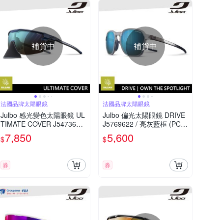
補貨中
補貨中
法國品牌太陽眼鏡
法國品牌太陽眼鏡
Julbo 感光變色太陽眼鏡 UL
Julbo 偏光太陽眼鏡 DRIVE
TIMATE COVER J5473632
J5769622 / 亮灰藍框 (PC
/ 消光黑-藍框 (藍咖啡多層
藍色多層膜鏡片) 適合多種
7,850
5,600
$
$
膜鏡片) 山區運動的理想選
運動和日常使用
擇
券
券