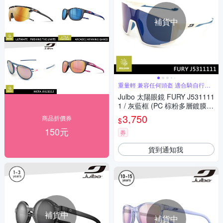
補貨中
重量輕 兼容任何頭盔 適合騎自行車
時使用
Julbo 太陽眼鏡 FURY J531111
1 / 灰藍框 (PC 棕粉多層鍍膜鏡
片)
3,750
商品折價券
$
150元
券
貨到通知我
補貨中
補貨中