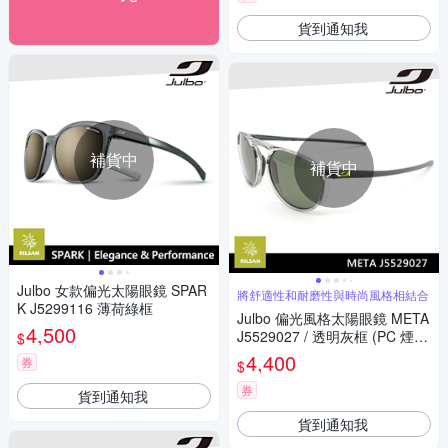
貨到通知我
補貨中
補貨中
Julbo 女款偏光太陽眼鏡 SPAR
將舒適性和耐磨性與時尚風格相結合
K J5299116 薄荷綠框
Julbo 偏光風格太陽眼鏡 META
4,500
J5529027 / 透明灰框 (PC 煙灰
$
黑鍍膜鏡片)
4,400
券
$
券
貨到通知我
貨到通知我