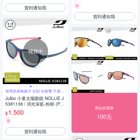
券
貨到通知我
貨到通知我
補貨中
採用高規格鏡片 抗刮 抗衝擊 不易破
裂
Julbo 小童太陽眼鏡 NOLLIE J
5381138 / 消光深藍-粉框 (PC
商品折價券
煙灰鍍膜鏡片)
1,500
$
100元
券
貨到通知我