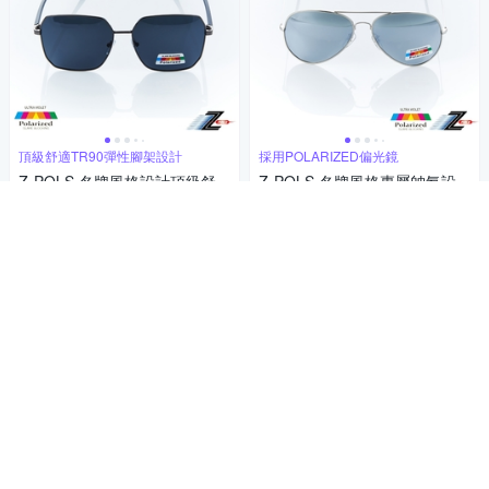
頂級舒適TR90彈性腳架設計
採用POLARIZED偏光鏡
Z-POLS 名牌風格設計頂級舒
Z-POLS 名牌風格專屬帥氣設
適TR90彈性腳架 Polarized寶
計 採用頂級電鍍水銀黑寶麗來
麗萊抗UV400大鏡片偏光太陽
Polarized偏光抗UV400太陽眼
616
455
78折
78折
$
$
眼鏡(輕量偏光)
鏡(抗紫外線UV400)
5
5
(
1
)
(
1
)
挑戰低價
券
挑戰低價
券
加入購物車
加入購物車