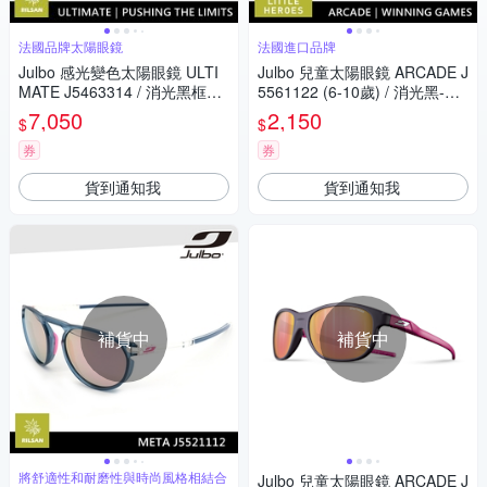
法國品牌太陽眼鏡
法國進口品牌
Julbo 感光變色太陽眼鏡 ULTI
Julbo 兒童太陽眼鏡 ARCADE J
MATE J5463314 / 消光黑框
5561122 (6-10歲) / 消光黑-藍
(黃棕紅多層膜鏡片) 特別適合
框 (PC 藍色鍍膜鏡片)
7,050
2,150
$
$
越野跑和單車騎行
券
券
貨到通知我
貨到通知我
補貨中
補貨中
將舒適性和耐磨性與時尚風格相結合
Julbo 兒童太陽眼鏡 ARCADE J