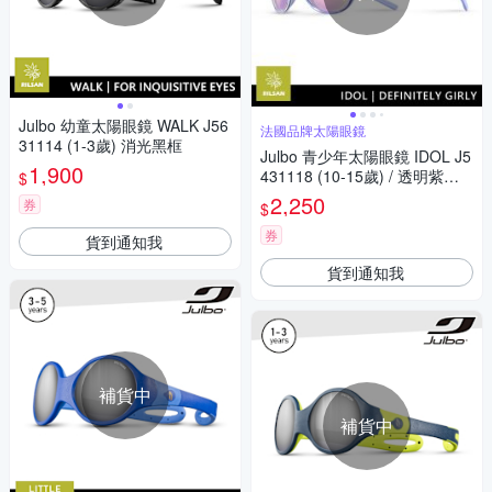
Julbo 幼童太陽眼鏡 WALK J56
法國品牌太陽眼鏡
31114 (1-3歲) 消光黑框
Julbo 青少年太陽眼鏡 IDOL J5
1,900
431118 (10-15歲) / 透明紫框
$
(PC 淺粉鍍膜鏡片) 適合多種運
2,250
券
$
動和日常使用
券
貨到通知我
貨到通知我
補貨中
補貨中