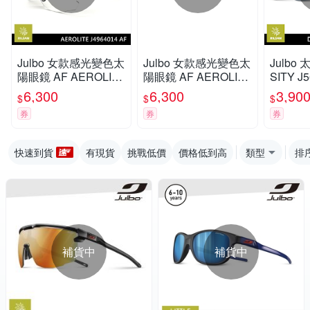
Julbo 女款感光變色太
Julbo 女款感光變色太
Julbo
陽眼鏡 AF AEROLIT
陽眼鏡 AF AEROLIT
SITY J
E J4964014 / 透明灰
E J4963314 / 霧黑紅
藍-白框
6,300
6,300
3,90
$
$
$
框 (透明感光變色鏡
框 (透明鍍膜黃紅鏡
券
券
券
片)
片)
快速到貨
有現貨
挑戰低價
價格低到高
類型
排
補貨中
補貨中