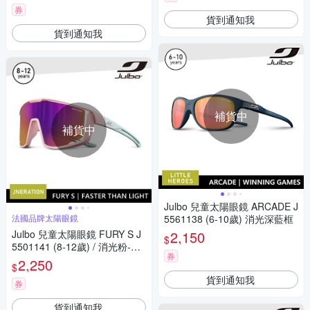
券
貨到通知我
貨到通知我
補貨中
補貨中
Julbo 兒童太陽眼鏡 ARCADE J
法國品牌太陽眼鏡
5561138 (6-10歲) 消光深藍框
Julbo 兒童太陽眼鏡 FURY S J
2,150
$
5501141 (8-12歲) / 消光粉-綠
券
框 (PC 粉棕鍍膜鏡片) 適合多
2,250
$
種運動和日常使用
貨到通知我
券
貨到通知我