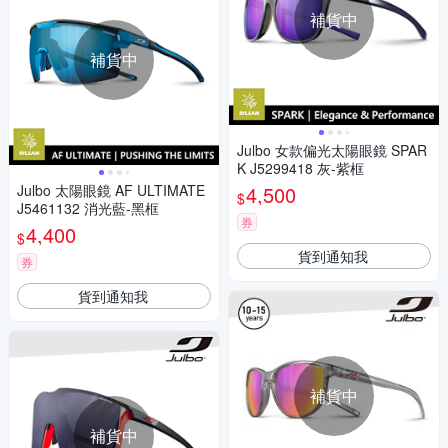
補貨中
補貨中
Julbo 女款偏光太陽眼鏡 SPAR
K J5299418 灰-紫框
Julbo 太陽眼鏡 AF ULTIMATE
4,500
$
J5461132 消光藍-黑框
券
4,400
$
貨到通知我
券
貨到通知我
補貨中
補貨中