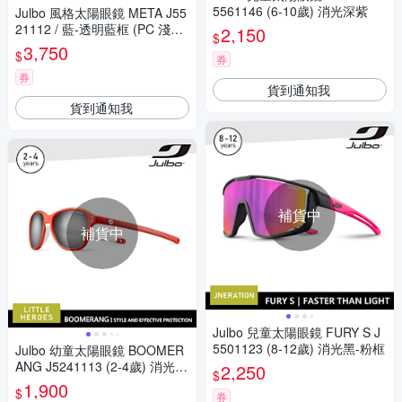
5561146 (6-10歲) 消光深紫
Julbo 風格太陽眼鏡 META J55
21112 / 藍-透明藍框 (PC 淺粉
2,150
$
黃鍍膜鏡片)
3,750
$
券
券
貨到通知我
貨到通知我
補貨中
補貨中
Julbo 兒童太陽眼鏡 FURY S J
5501123 (8-12歲) 消光黑-粉框
Julbo 幼童太陽眼鏡 BOOMER
ANG J5241113 (2-4歲) 消光紅
2,250
$
框
1,900
$
券