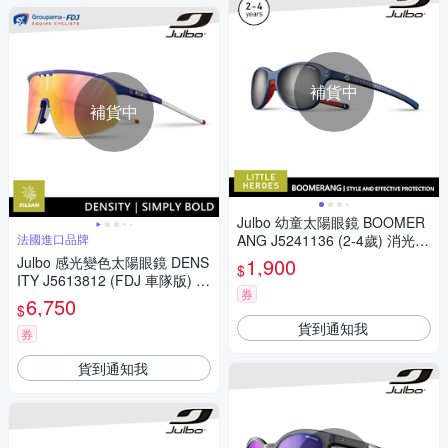
補貨中
補貨中
Julbo 幼童太陽眼鏡 BOOMER
法國進口品牌
ANG J5241136 (2-4歲) 消光
藍-紅框
Julbo 感光變色太陽眼鏡 DENS
1,900
$
ITY J5613812 (FDJ 車隊版) /
券
藍白框 (粉棕色多層膜鏡片)
6,750
$
貨到通知我
券
貨到通知我