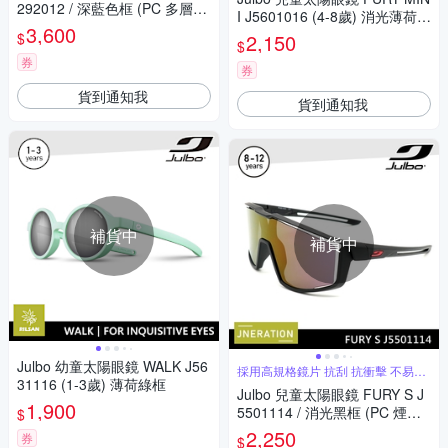
292012 / 深藍色框 (PC 多層淺
I J5601016 (4-8歲) 消光薄荷綠
粉紅色鍍膜鏡片) 適合多種運動
3,600
框
$
2,150
和日常使用
$
券
券
貨到通知我
貨到通知我
補貨中
補貨中
Julbo 幼童太陽眼鏡 WALK J56
採用高規格鏡片 抗刮 抗衝擊 不易破
31116 (1-3歲) 薄荷綠框
裂
Julbo 兒童太陽眼鏡 FURY S J
1,900
5501114 / 消光黑框 (PC 煙灰
$
紅鍍膜鏡片)
2,250
券
$