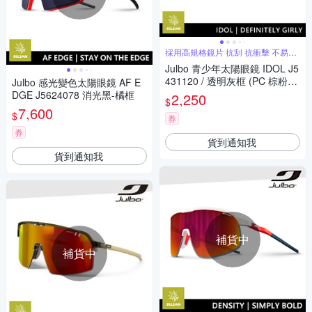
採用高規格鏡片 抗刮 抗衝擊 不易破
裂
Julbo 青少年太陽眼鏡 IDOL J5
431120 / 透明灰框 (PC 棕粉鍍
Julbo 感光變色太陽眼鏡 AF E
膜鏡片)
DGE J5624078 消光黑-橘框
2,250
$
7,600
$
券
券
貨到通知我
貨到通知我
補貨中
補貨中