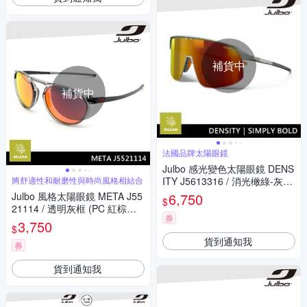
補貨中
補貨中
法國品牌太陽眼鏡
Julbo 感光變色太陽眼鏡 DENS
將舒適性和耐磨性與時尚風格相結合
ITY J5613316 / 消光橄綠-灰框
(黃紅感光變色鏡片) 特別適合
Julbo 風格太陽眼鏡 META J55
6,750
$
越野跑和單車騎行
21114 / 透明灰框 (PC 紅棕鍍
券
膜鏡片)
3,750
$
貨到通知我
券
貨到通知我