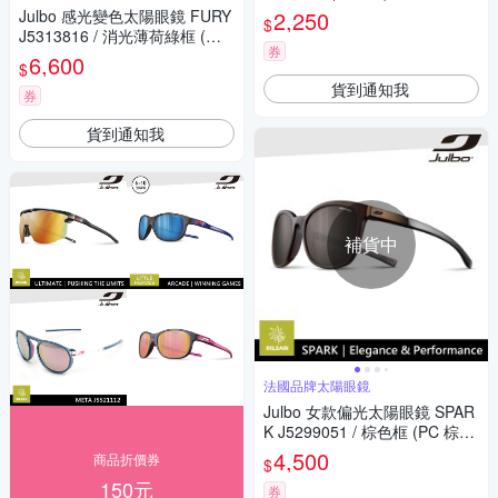
時使用
框 (PC 紅色鍍膜鏡片) 適合多
Julbo 感光變色太陽眼鏡 FURY
2,250
$
種運動和日常使用
J5313816 / 消光薄荷綠框 (棕
券
黃多層膜鏡片)
6,600
$
貨到通知我
券
貨到通知我
補貨中
法國品牌太陽眼鏡
Julbo 女款偏光太陽眼鏡 SPAR
K J5299051 / 棕色框 (PC 棕色
鍍膜鏡片) 適合多種運動和日常
4,500
商品折價券
$
使用
150元
券