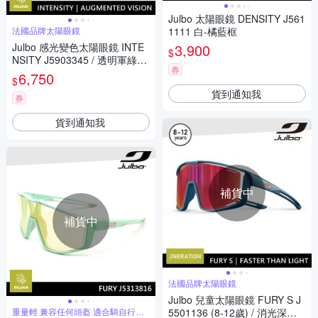
Julbo 太陽眼鏡 DENSITY J561
法國品牌太陽眼鏡
1111 白-橘藍框
Julbo 感光變色太陽眼鏡 INTE
3,900
$
NSITY J5903345 / 透明軍綠-
券
米框 (黃紅感光變色鏡片) 特別
6,750
$
適合越野跑和單車騎行
貨到通知我
券
貨到通知我
補貨中
補貨中
法國品牌太陽眼鏡
Julbo 兒童太陽眼鏡 FURY S J
重量輕 兼容任何頭盔 適合騎自行車
5501136 (8-12歲) / 消光深藍