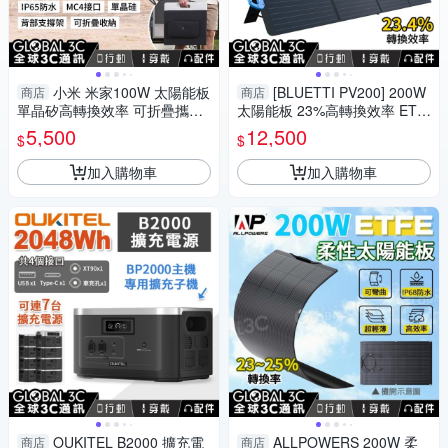
小米 米家100W 太陽能板
[BLUETTI PV200] 200W
商店
商店
單晶矽高轉換效率 可折疊攜帶
太陽能板 23%高轉換效率 ETF
MC4接口 耐高溫 防潑水防塵
E塗層 EB3A/EB55/EB70S
5,500
12,500
$
$
加入購物車
加入購物車
OUKITEL B2000 擴充電
ALLPOWERS 200W 柔
商店
商店