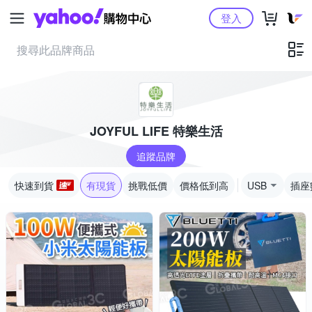
Yahoo購物中心
登入
JOYFUL LIFE 特樂生活
追蹤品牌
快速到貨
有現貨
挑戰低價
價格低到高
USB
插座