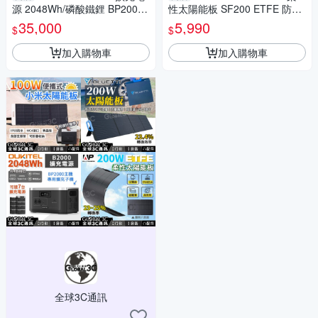
源 2048Wh/磷酸鐵鋰 BP2000
性太陽能板 SF200 ETFE 防水
專用子機 PD100W 手機筆電充
可彎曲 單晶矽 25%轉換率 MC
35,000
5,990
$
$
電
4接口
加入購物車
加入購物車
全球3C通訊