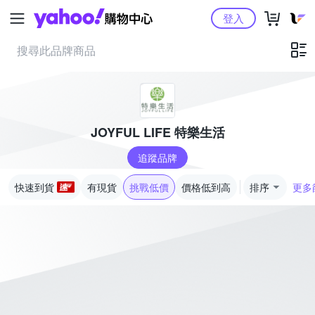
Yahoo購物中心
登入
JOYFUL LIFE 特樂生活
追蹤品牌
快速到貨
有現貨
挑戰低價
價格低到高
排序
更多