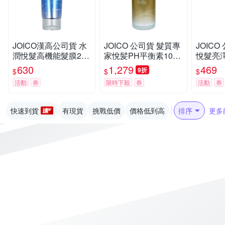
JOICO漢高公司貨 水
JOICO 公司貨 髮質專
JOIC
潤悅髮高機能髮膜250
家悅髪PH平衡素1000
悅髮亮澤
ML(原水潤重建高機能
ML 原 康髮平衡素 平
染後髮
630
1,279
469
9折
$
$
$
髮膜)
衡PH値
活動
券
限時下殺
券
活動
券
快速到貨
有現貨
挑戰低價
價格低到高
排序
更多