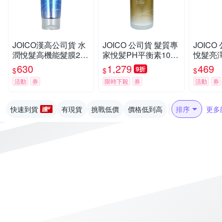
JOICO漢高公司貨 水
JOICO 公司貨 髮質專
JOIC
潤悅髮高機能髮膜250
家悅髪PH平衡素1000
悅髮亮澤
ML(原水潤重建高機能
ML 原 康髮平衡素 平
染後髮
630
1,279
469
9折
$
$
$
髮膜)
衡PH値
活動
券
限時下殺
券
活動
券
快速到貨
有現貨
挑戰低價
價格低到高
排序
更多