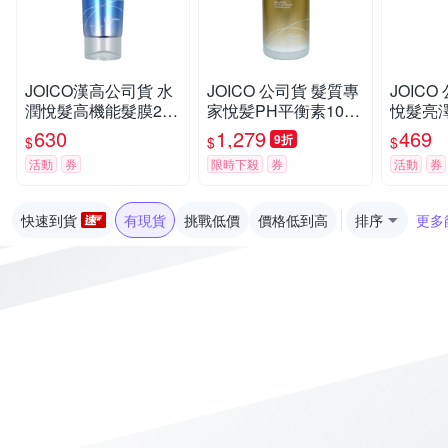
JOICO漢高公司貨 水
JOICO 公司貨 髮質專
JOIC
潤悅髮高機能髮膜250
家悅髪PH平衡素1000
悅髮亮澤
ML(原水潤重建高機能
ML 原 康髮平衡素 平
染後髮
630
1,279
469
9折
$
$
$
髮膜)
衡PH値
活動
券
限時下殺
券
活動
券
快速到貨
有現貨
挑戰低價
價格低到高
排序
更多