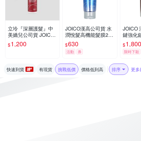
立坽『深層護髮』中
JOICO漢高公司貨 水
JOIC
美嬌兒公司貨 JOICO
潤悅髮高機能髮膜250
鍵強化
導光悅髮瞬澤髮膜500
ML(原水潤重建高機能
1000ML
1,200
630
1,80
$
$
$
ml IH04 IH05
髮膜)
活動
券
限時下殺
快速到貨
有現貨
挑戰低價
價格低到高
排序
更多