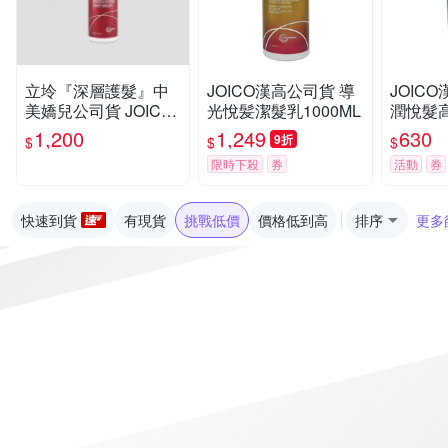
立坽『深層護髮』中
JOICO漢高公司貨 導
JOIC
美嬌兒公司貨 JOICO
光悅髪潔髮乳1000ML
潤悅髮高
導光悅髮瞬澤髮膜500
ML(原
1,200
1,249
630
9折
$
$
$
ml IH04 IH05
髮膜)
限時下殺
券
活動
券
快速到貨
有現貨
挑戰低價
價格低到高
排序
更多