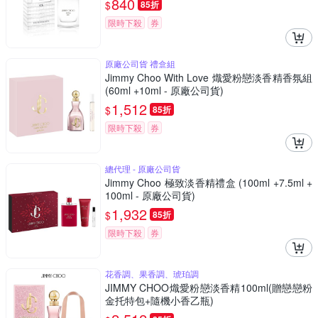
840
$
85折
限時下殺
券
原廠公司貨 禮盒組
Jimmy Choo With Love 熾愛粉戀淡香精香氛組
(60ml +10ml - 原廠公司貨)
1,512
$
85折
限時下殺
券
總代理 - 原廠公司貨
Jimmy Choo 極致淡香精禮盒 (100ml +7.5ml +
100ml - 原廠公司貨)
1,932
$
85折
限時下殺
券
花香調、果香調、琥珀調
JIMMY CHOO熾愛粉戀淡香精100ml(贈戀戀粉
金托特包+隨機小香乙瓶)