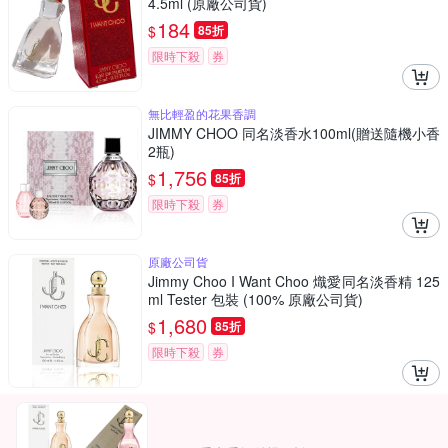
4.5ml (原廠公司貨)
184
$
85折
限時下殺
券
無比輕盈的花果香調
JIMMY CHOO 同名淡香水100ml(贈送隨機小香
2瓶)
1,756
$
85折
限時下殺
券
原廠公司貨
Jimmy Choo I Want Choo 熾愛同名淡香精 125
ml Tester 包裝 (100% 原廠公司貨)
1,680
$
85折
限時下殺
券