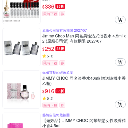
336
$
85折
限時下殺
券
原廠公司貨有效期限 2027/07
Jimmy Choo Man 同名男性沾式淡香水 4.5ml x
2 (原廠公司貨) 有效期限 2027/07
252
$
85折
5
(
1
)
限時下殺
券
無懈可擊的輕盈柔美
JIMMY CHOO 同名淡香水40ml(贈送隨機小香
乙瓶)
916
$
85折
5
(
2
)
限時下殺
券
熱情自信悠然氛圍
【短效品】JIMMY CHOO 閃耀熱戀女性淡香精
小香4.5ml