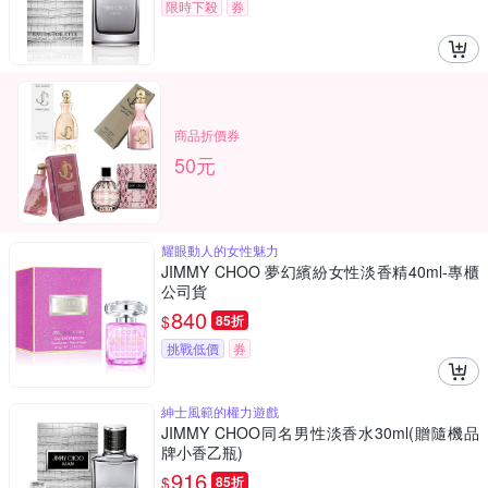
限時下殺
券
商品折價券
50元
耀眼動人的女性魅力
JIMMY CHOO 夢幻繽紛女性淡香精40ml-專櫃
公司貨
840
$
85折
挑戰低價
券
紳士風範的權力遊戲
JIMMY CHOO同名男性淡香水30ml(贈隨機品
牌小香乙瓶)
916
$
85折