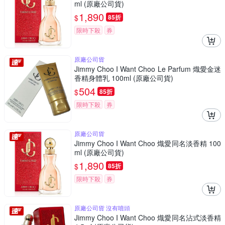
ml (原廠公司貨)
1,890
$
85折
限時下殺
券
原廠公司貨
Jimmy Choo I Want Choo Le Parfum 熾愛金迷
香精身體乳 100ml (原廠公司貨)
504
$
85折
限時下殺
券
原廠公司貨
Jimmy Choo I Want Choo 熾愛同名淡香精 100
ml (原廠公司貨)
1,890
$
85折
限時下殺
券
原廠公司貨 沒有噴頭
Jimmy Choo I Want Choo 熾愛同名沾式淡香精