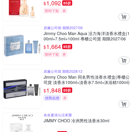
1,092
$
85折
限時下殺
券
原廠公司貨-期限2027/06
Jimmy Choo Man Aqua 活力海洋淡香水禮盒(1
00ml+7.5ml+100ml 專櫃公司貨 期限2027/06
1,664
$
85折
限時下殺
券
原廠公司貨 期限2028/12
Jimmy Choo Man 同名男性淡香水禮盒(專櫃公
司貨 淡香水100ml+淡香水7.5ml+沐浴精100ml)
1,848
$
85折
挑戰低價
券
炎炎夏浪沁涼來襲
JIMMY CHOO 冷冽男性淡香水30ml