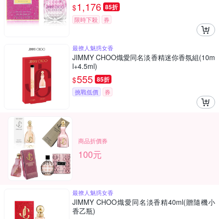
1,176
$
85折
限時下殺
券
最撩人魅惑女香
JIMMY CHOO熾愛同名淡香精迷你香氛組(10m
l+4.5ml)
555
$
85折
挑戰低價
券
商品折價券
100元
最撩人魅惑女香
JIMMY CHOO熾愛同名淡香精40ml(贈隨機小
香乙瓶)