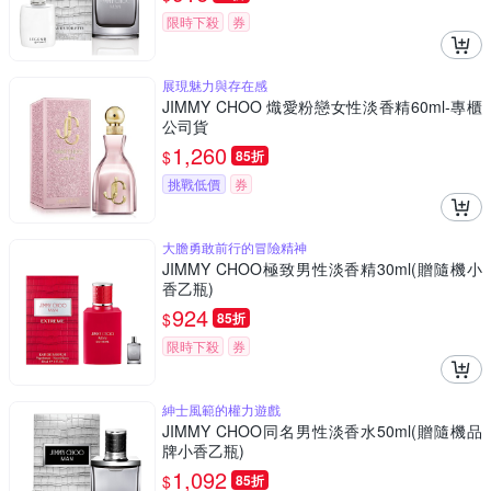
限時下殺
券
展現魅力與存在感
JIMMY CHOO 熾愛粉戀女性淡香精60ml-專櫃
公司貨
1,260
$
85折
挑戰低價
券
大膽勇敢前行的冒險精神
JIMMY CHOO極致男性淡香精30ml(贈隨機小
香乙瓶)
924
$
85折
限時下殺
券
紳士風範的權力遊戲
JIMMY CHOO同名男性淡香水50ml(贈隨機品
牌小香乙瓶)
1,092
$
85折